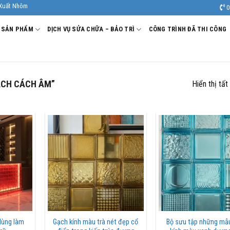
 Kính Âu Viêt. Nhà Sản xuất - Thi công Nhôm kính uy tín, chất lượng.
0
SẢN PHẨM
DỊCH VỤ SỬA CHỮA – BẢO TRÌ
CÔNG TRÌNH ĐÃ THI CÔNG
ẠCH CÁCH ÂM”
Hiển thị tất
dùng làm
Gạch kính màu trà nét đẹp cổ
Bộ sưu tập những mẫ