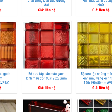
 rỡ
điển trong kiến trúc đương
kính màu xanh dươn
đại
nhất
ệ
Giá: liên hệ
Giá: liên hệ
ẫu gạch
Bộ sưu tập các mẫu gạch
Bộ sưu tập những mẫ
am
kính màu đỏ 190x190x80mm
kính màu vàng kích 
AVSING
190x190x80mm AV
ệ
Giá: liên hệ
Giá: liên hệ