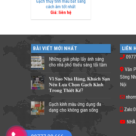
Gạch thủy tinh màu bắt sáng
cách âm tốt nhất
Giá: liên hệ
BÀI VIẾT MỚI NHẤT
LIÊN 
0977
Những giải pháp lấy ánh sáng
cho nhà phố thiếu sáng tối tăm
Văn P
Không
có
Sông Nh
𝐕𝐢̀ 𝐒𝐚𝐨 𝐍𝐡𝐚̀ 𝐇𝐚̀𝐧𝐠, 𝐊𝐡𝐚́𝐜𝐡 𝐒𝐚̣𝐧
bình
luận
𝐍𝐞̂𝐧 𝐋𝐮̛̣𝐚 𝐂𝐡𝐨̣𝐧 𝐆𝐚̣𝐜𝐡 𝐊𝐢́𝐧𝐡
Nội
ở
𝐓𝐫𝐨𝐧𝐠 𝐓𝐡𝐢𝐞̂́𝐭 𝐊𝐞̂́?
Những
giải
nhom
Không
pháp
có
lấy
Gạch kính màu ứng dụng đa
bình
ánh
luận
Zalo:
dạng cho không gian sống
sáng
ở
cho
𝐕𝐢̀
Không
nhà
𝐒𝐚𝐨
có
NHÀ
phố
𝐍𝐡𝐚̀
bình
thiếu
𝐇𝐚̀𝐧𝐠,
luận
sáng
𝐊𝐡𝐚́𝐜𝐡
ở
tối
𝐒𝐚̣𝐧
Gạch