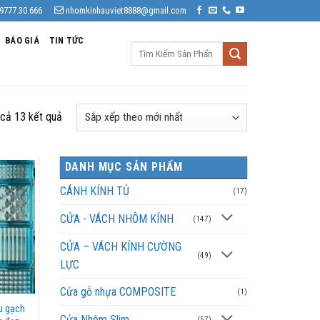
9777.30.666
nhomkinhauviet8888@gmail.com
BÁO GIÁ
TIN TỨC
Tìm
kiếm:
Đã
 cả 13 kết quả
sắp
xếp
DANH MỤC SẢN PHẨM
theo
mới
CÁNH KÍNH TỦ
(17)
nhất
CỬA - VÁCH NHÔM KÍNH
(147)
CỬA – VÁCH KÍNH CƯỜNG
(49)
LỰC
Cửa gỗ nhựa COMPOSITE
(1)
u gạch
Cửa Nhôm Slim
(57)