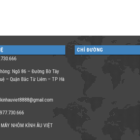
HỆ
CHỈ ĐƯỜNG
.730.666
hòng: Ngõ 86 – Đường Bờ Tây
uệ – Quận Bắc Từ Liêm – TP Hà
kinhauviet8888@gmail.com
0977.730.666
 MÁY NHÔM KÍNH ÂU VIỆT