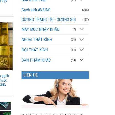
g đẹp
Gạch kính AVSING
(215)
GƯƠNG TRANG TRÍ - GƯƠNG SOI
(27)
MÁY MÓC NHẬP KHẨU
(7)
NGOẠI THẤT KÍNH
(24)
NỘI THẤT KÍNH
(84)
SẢN PHẨM KHÁC
(18)
LIÊN HỆ
u gạch
thước
SING