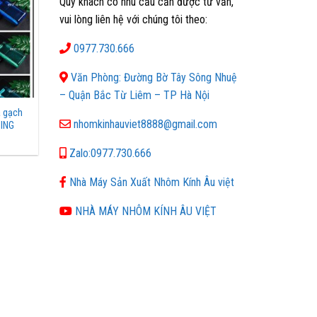
Quý khách có nhu cầu cần được tư vấn,
vui lòng liên hệ với chúng tôi theo:
0977.730.666
Văn Phòng: Đường Bờ Tây Sông Nhuệ
– Quận Bắc Từ Liêm – TP Hà Nội
à gạch
nhomkinhauviet8888@gmail.com
SING
Zalo:0977.730.666
Nhà Máy Sản Xuất Nhôm Kính Âu việt
NHÀ MÁY NHÔM KÍNH ÂU VIỆT