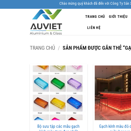
Skip
Chào mừng quý khách đã đến với Công Ty Sản Xuất Nhôm
to
TRANG CHỦ
GIỚI THIỆU
content
LIÊN HỆ
TRANG CHỦ
/
SẢN PHẨM ĐƯỢC GẮN THẺ “G
Bộ sưu tập các mẫu gạch
Gạch kính màu đỏ 