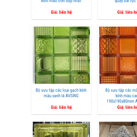
kính màu trơn đẹp nhất
quầy bar rực
Giá: liên hệ
Giá: liên h
Bộ sưu tập các loại gạch kính
Bộ sưu tập các m
màu xanh lá AVSING
kính màu c
190x190x80mm 
Giá: liên hệ
Giá: liên h