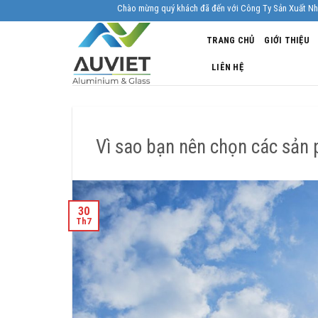
Skip
Chào mừng quý khách đã đến với Công Ty Sản Xuất Nhôm Kính Âu Viêt. Nhà
to
TRANG CHỦ
GIỚI THIỆU
content
LIÊN HỆ
Vì sao bạn nên chọn các sản
30
Th7