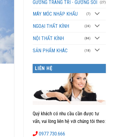
GƯƠNG TRANG TRÍ - GƯƠNG SOI
(27)
MÁY MÓC NHẬP KHẨU
(7)
NGOẠI THẤT KÍNH
(24)
NỘI THẤT KÍNH
(84)
SẢN PHẨM KHÁC
(18)
LIÊN HỆ
Quý khách có nhu cầu cần được tư
vấn, vui lòng liên hệ với chúng tôi theo:
0977.730.666