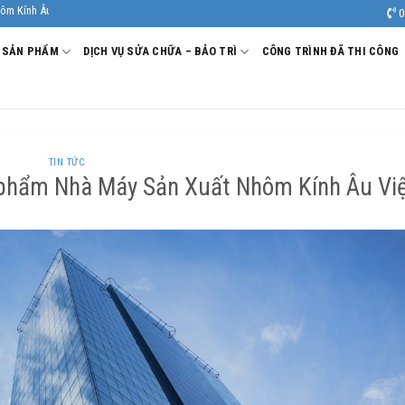
 Sản xuất - Thi công Nhôm kính uy tín, chất lượng.
0
SẢN PHẨM
DỊCH VỤ SỬA CHỮA – BẢO TRÌ
CÔNG TRÌNH ĐÃ THI CÔNG
TIN TỨC
 phẩm Nhà Máy Sản Xuất Nhôm Kính Âu Vi