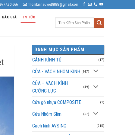
9777.30.666
nhomkinhauviet8888@gmail.com
BÁO GIÁ
TIN TỨC
Tìm
kiếm:
DANH MỤC SẢN PHẨM
CÁNH KÍNH TỦ
ệt
(17)
CỬA - VÁCH NHÔM KÍNH
(147)
CỬA – VÁCH KÍNH
(49)
CƯỜNG LỰC
Cửa gỗ nhựa COMPOSITE
(1)
Cửa Nhôm Slim
(57)
Gạch kính AVSING
(215)