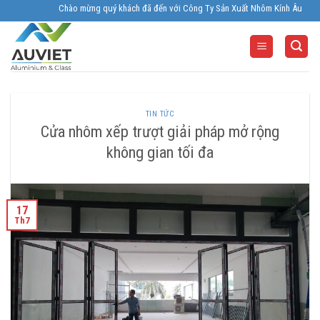
Skip
Chào mừng quý khách đã đến với Công Ty Sản Xuất Nhôm Kính Âu Viêt. Nhà Sả
to
content
TIN TỨC
Cửa nhôm xếp trượt giải pháp mở rộng
không gian tối đa
17
Th7