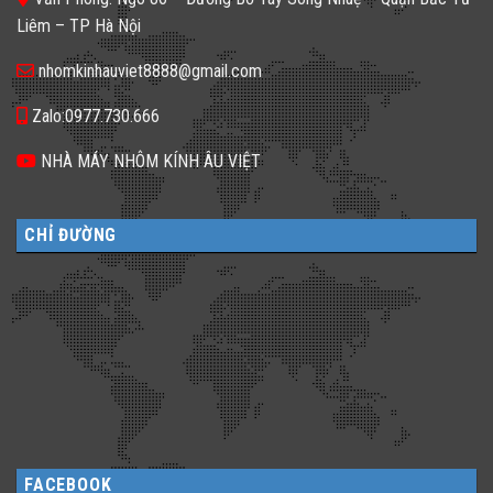
𝐆𝐚̣𝐜𝐡
dạng
𝐊𝐢́𝐧𝐡
Liêm – TP Hà Nội
cho
𝐓𝐫𝐨𝐧𝐠
không
𝐓𝐡𝐢𝐞̂́𝐭
gian
𝐊𝐞̂́?
nhomkinhauviet8888@gmail.com
sống
Zalo:0977.730.666
NHÀ MÁY NHÔM KÍNH ÂU VIỆT
CHỈ ĐƯỜNG
FACEBOOK