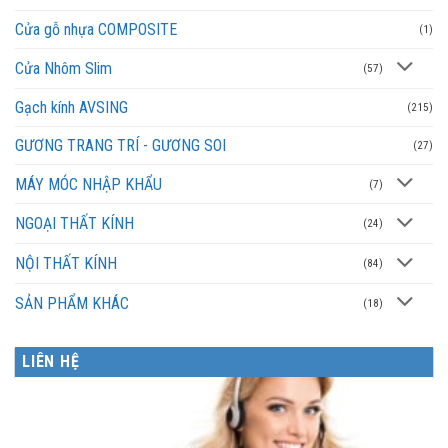
Cửa gỗ nhựa COMPOSITE
(1)
Cửa Nhôm Slim
(57)
Gạch kính AVSING
(215)
GƯƠNG TRANG TRÍ - GƯƠNG SOI
(27)
MÁY MÓC NHẬP KHẨU
(7)
NGOẠI THẤT KÍNH
(24)
NỘI THẤT KÍNH
(84)
SẢN PHẨM KHÁC
(18)
LIÊN HỆ