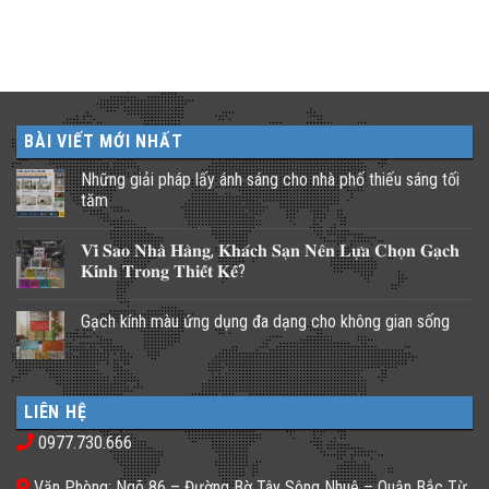
BÀI VIẾT MỚI NHẤT
Những giải pháp lấy ánh sáng cho nhà phố thiếu sáng tối
tăm
Không
có
𝐕𝐢̀ 𝐒𝐚𝐨 𝐍𝐡𝐚̀ 𝐇𝐚̀𝐧𝐠, 𝐊𝐡𝐚́𝐜𝐡 𝐒𝐚̣𝐧 𝐍𝐞̂𝐧 𝐋𝐮̛̣𝐚 𝐂𝐡𝐨̣𝐧 𝐆𝐚̣𝐜𝐡
bình
luận
𝐊𝐢́𝐧𝐡 𝐓𝐫𝐨𝐧𝐠 𝐓𝐡𝐢𝐞̂́𝐭 𝐊𝐞̂́?
ở
Những
Không
giải
có
Gạch kính màu ứng dụng đa dạng cho không gian sống
pháp
bình
lấy
luận
Không
ánh
ở
có
sáng
𝐕𝐢̀
bình
cho
𝐒𝐚𝐨
luận
nhà
𝐍𝐡𝐚̀
ở
phố
𝐇𝐚̀𝐧𝐠,
LIÊN HỆ
Gạch
thiếu
𝐊𝐡𝐚́𝐜𝐡
kính
sáng
𝐒𝐚̣𝐧
0977.730.666
màu
tối
𝐍𝐞̂𝐧
ứng
tăm
𝐋𝐮̛̣𝐚
dụng
𝐂𝐡𝐨̣𝐧
Văn Phòng: Ngõ 86 – Đường Bờ Tây Sông Nhuệ – Quận Bắc Từ
đa