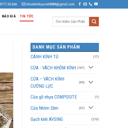
9777.30.666
nhomkinhauviet8888@gmail.com
BÁO GIÁ
TIN TỨC
Tìm
kiếm:
DANH MỤC SẢN PHẨM
CÁNH KÍNH TỦ
(17)
CỬA - VÁCH NHÔM KÍNH
(147)
CỬA – VÁCH KÍNH
(49)
CƯỜNG LỰC
Cửa gỗ nhựa COMPOSITE
(1)
Cửa Nhôm Slim
(57)
Gạch kính AVSING
(215)