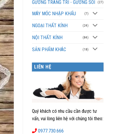
GƯƠNG TRANG TRÍ - GƯƠNG SOI
(27)
MÁY MÓC NHẬP KHẨU
(7)
NGOẠI THẤT KÍNH
(24)
NỘI THẤT KÍNH
(84)
SẢN PHẨM KHÁC
(18)
LIÊN HỆ
Quý khách có nhu cầu cần được tư
vấn, vui lòng liên hệ với chúng tôi theo:
0977.730.666