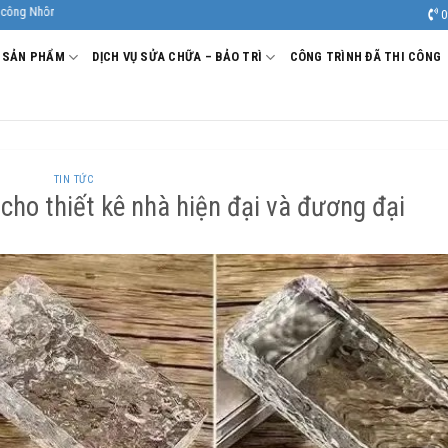
y tín, chất lượng.
0
SẢN PHẨM
DỊCH VỤ SỬA CHỮA – BẢO TRÌ
CÔNG TRÌNH ĐÃ THI CÔNG
TIN TỨC
cho thiết kê nhà hiện đại và đương đại