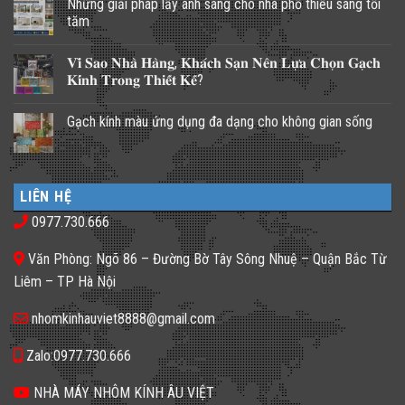
Những giải pháp lấy ánh sáng cho nhà phố thiếu sáng tối
tăm
Không
có
𝐕𝐢̀ 𝐒𝐚𝐨 𝐍𝐡𝐚̀ 𝐇𝐚̀𝐧𝐠, 𝐊𝐡𝐚́𝐜𝐡 𝐒𝐚̣𝐧 𝐍𝐞̂𝐧 𝐋𝐮̛̣𝐚 𝐂𝐡𝐨̣𝐧 𝐆𝐚̣𝐜𝐡
bình
luận
𝐊𝐢́𝐧𝐡 𝐓𝐫𝐨𝐧𝐠 𝐓𝐡𝐢𝐞̂́𝐭 𝐊𝐞̂́?
ở
Những
Không
giải
có
Gạch kính màu ứng dụng đa dạng cho không gian sống
pháp
bình
lấy
luận
Không
ánh
ở
có
sáng
𝐕𝐢̀
bình
cho
𝐒𝐚𝐨
luận
nhà
𝐍𝐡𝐚̀
ở
phố
𝐇𝐚̀𝐧𝐠,
LIÊN HỆ
Gạch
thiếu
𝐊𝐡𝐚́𝐜𝐡
kính
sáng
𝐒𝐚̣𝐧
0977.730.666
màu
tối
𝐍𝐞̂𝐧
ứng
tăm
𝐋𝐮̛̣𝐚
dụng
𝐂𝐡𝐨̣𝐧
Văn Phòng: Ngõ 86 – Đường Bờ Tây Sông Nhuệ – Quận Bắc Từ
đa
𝐆𝐚̣𝐜𝐡
dạng
𝐊𝐢́𝐧𝐡
Liêm – TP Hà Nội
cho
𝐓𝐫𝐨𝐧𝐠
không
𝐓𝐡𝐢𝐞̂́𝐭
gian
𝐊𝐞̂́?
nhomkinhauviet8888@gmail.com
sống
Zalo:0977.730.666
NHÀ MÁY NHÔM KÍNH ÂU VIỆT