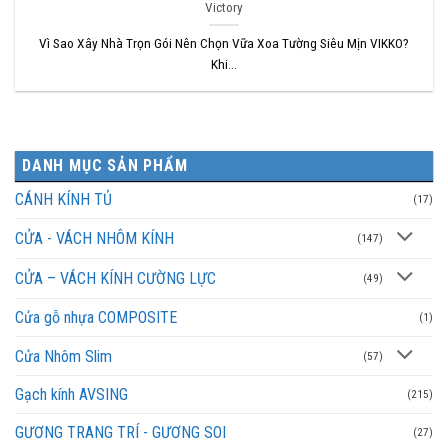
Victory
Vì Sao Xây Nhà Trọn Gói Nên Chọn Vữa Xoa Tường Siêu Mịn VIKKO?
Khi...
DANH MỤC SẢN PHẨM
CÁNH KÍNH TỦ
(17)
CỬA - VÁCH NHÔM KÍNH
(147)
CỬA – VÁCH KÍNH CƯỜNG LỰC
(49)
Cửa gỗ nhựa COMPOSITE
(1)
Cửa Nhôm Slim
(57)
Gạch kính AVSING
(215)
GƯƠNG TRANG TRÍ - GƯƠNG SOI
(27)