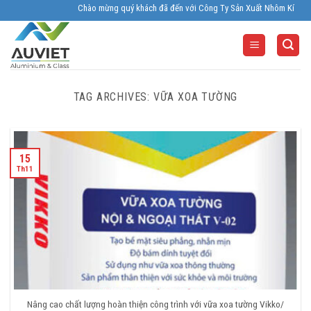
Skip
Chào mừng quý khách đã đến với Công Ty Sản Xuất Nhôm Kính Âu Viêt
to
content
TAG ARCHIVES:
VỮA XOA TƯỜNG
15
Th11
Nâng cao chất lượng hoàn thiện công trình với vữa xoa tường Vikko/