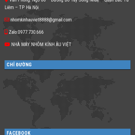
𝐆𝐚̣𝐜𝐡
dạng
𝐊𝐢́𝐧𝐡
Liêm – TP Hà Nội
cho
𝐓𝐫𝐨𝐧𝐠
không
𝐓𝐡𝐢𝐞̂́𝐭
gian
𝐊𝐞̂́?
nhomkinhauviet8888@gmail.com
sống
Zalo:0977.730.666
NHÀ MÁY NHÔM KÍNH ÂU VIỆT
CHỈ ĐƯỜNG
FACEBOOK