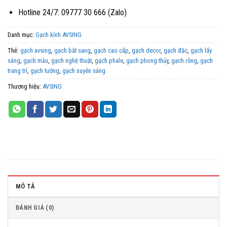
Hotline 24/7: 09777 30 666 (Zalo)
Danh mục:
Gạch kính AVSING
Thẻ:
gạch avsing
,
gạch bắt sang
,
gạch cao cấp
,
gạch decor
,
gạch đặc
,
gạch lấy
sáng
,
gạch màu
,
gạch nghệ thuật
,
gạch phale
,
gạch phong thủy
,
gạch rỗng
,
gạch
trang trí
,
gạch tường
,
gạch xuyên sáng
Thương hiệu:
AVSING
MÔ TẢ
ĐÁNH GIÁ (0)