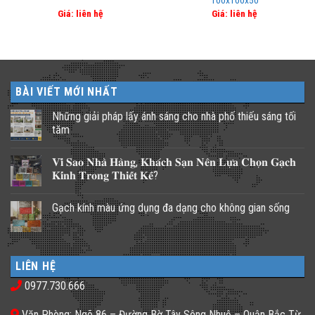
100x100x50
Giá: liên hệ
Giá: liên hệ
BÀI VIẾT MỚI NHẤT
Những giải pháp lấy ánh sáng cho nhà phố thiếu sáng tối
tăm
Không
có
𝐕𝐢̀ 𝐒𝐚𝐨 𝐍𝐡𝐚̀ 𝐇𝐚̀𝐧𝐠, 𝐊𝐡𝐚́𝐜𝐡 𝐒𝐚̣𝐧 𝐍𝐞̂𝐧 𝐋𝐮̛̣𝐚 𝐂𝐡𝐨̣𝐧 𝐆𝐚̣𝐜𝐡
bình
luận
𝐊𝐢́𝐧𝐡 𝐓𝐫𝐨𝐧𝐠 𝐓𝐡𝐢𝐞̂́𝐭 𝐊𝐞̂́?
ở
Những
Không
giải
có
Gạch kính màu ứng dụng đa dạng cho không gian sống
pháp
bình
lấy
luận
Không
ánh
ở
có
sáng
𝐕𝐢̀
bình
cho
𝐒𝐚𝐨
luận
nhà
𝐍𝐡𝐚̀
ở
phố
𝐇𝐚̀𝐧𝐠,
LIÊN HỆ
Gạch
thiếu
𝐊𝐡𝐚́𝐜𝐡
kính
sáng
𝐒𝐚̣𝐧
0977.730.666
màu
tối
𝐍𝐞̂𝐧
ứng
tăm
𝐋𝐮̛̣𝐚
dụng
𝐂𝐡𝐨̣𝐧
Văn Phòng: Ngõ 86 – Đường Bờ Tây Sông Nhuệ – Quận Bắc Từ
đa