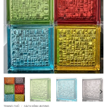
TRANG CHỦ
/
GẠCH KÍNH AVSING