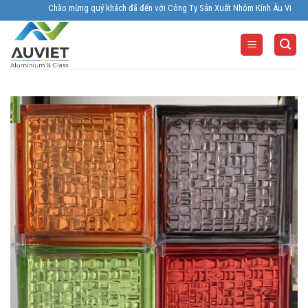
Skip
Chào mừng quý khách đã đến với Công Ty Sản Xuất Nhôm Kính Âu Viêt. Nhà Sản 
to
content