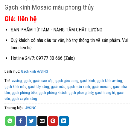
Gạch kính Mosaic màu phong thủy
Giá: liên hệ
SẢN PHẨM TỪ TÂM - NÂNG TẦM CHẤT LƯỢNG
Quý khách có nhu cầu tư vấn, hỗ trợ thông tin về sản phẩm. Vui
lòng liên hệ:
Hotline 24/7: 09777 30 666 (Zalo)
Danh mục:
Gạch kính AVSING
Thẻ:
avsing
,
gạch
,
gạch cao cấp
,
gạch góc cong
,
gạch kính
,
gạch kính avsing
,
gạch kính màu
,
gạch lấy sáng
,
gạch màu
,
gạch màu xanh
,
gạch mosaic
,
gạch nhà
tắm
,
gạch phòng bếp
,
gạch phòng khách
,
gạch phong thủy
,
gạch trang trí
,
gạch
uốn
,
gạch xuyên sáng
Thương hiệu:
AVSING