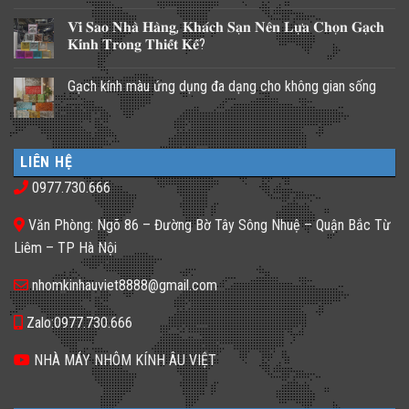
Không
có
𝐕𝐢̀ 𝐒𝐚𝐨 𝐍𝐡𝐚̀ 𝐇𝐚̀𝐧𝐠, 𝐊𝐡𝐚́𝐜𝐡 𝐒𝐚̣𝐧 𝐍𝐞̂𝐧 𝐋𝐮̛̣𝐚 𝐂𝐡𝐨̣𝐧 𝐆𝐚̣𝐜𝐡
bình
luận
𝐊𝐢́𝐧𝐡 𝐓𝐫𝐨𝐧𝐠 𝐓𝐡𝐢𝐞̂́𝐭 𝐊𝐞̂́?
ở
Những
Không
giải
có
Gạch kính màu ứng dụng đa dạng cho không gian sống
pháp
bình
lấy
luận
Không
ánh
ở
có
sáng
𝐕𝐢̀
bình
cho
𝐒𝐚𝐨
luận
nhà
𝐍𝐡𝐚̀
ở
phố
𝐇𝐚̀𝐧𝐠,
LIÊN HỆ
Gạch
thiếu
𝐊𝐡𝐚́𝐜𝐡
kính
sáng
𝐒𝐚̣𝐧
0977.730.666
màu
tối
𝐍𝐞̂𝐧
ứng
tăm
𝐋𝐮̛̣𝐚
dụng
𝐂𝐡𝐨̣𝐧
Văn Phòng: Ngõ 86 – Đường Bờ Tây Sông Nhuệ – Quận Bắc Từ
đa
𝐆𝐚̣𝐜𝐡
dạng
𝐊𝐢́𝐧𝐡
Liêm – TP Hà Nội
cho
𝐓𝐫𝐨𝐧𝐠
không
𝐓𝐡𝐢𝐞̂́𝐭
gian
𝐊𝐞̂́?
nhomkinhauviet8888@gmail.com
sống
Zalo:0977.730.666
NHÀ MÁY NHÔM KÍNH ÂU VIỆT