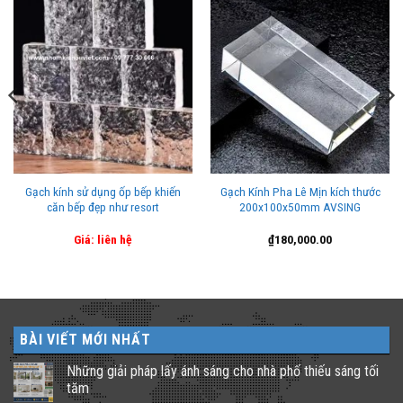
Gạch kính sử dụng ốp bếp khiến
Gạch Kính Pha Lê Mịn kích thước
căn bếp đẹp như resort
200x100x50mm AVSING
Giá: liên hệ
₫
180,000.00
BÀI VIẾT MỚI NHẤT
Những giải pháp lấy ánh sáng cho nhà phố thiếu sáng tối
tăm