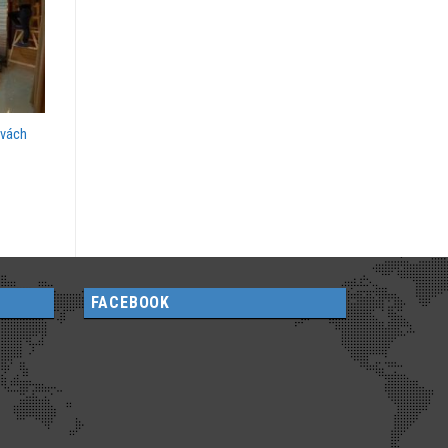
 vách
FACEBOOK