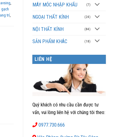
 avsing
,
MÁY MÓC NHẬP KHẨU
(7)
,
gạch
ang trí
,
NGOẠI THẤT KÍNH
(24)
NỘI THẤT KÍNH
(84)
SẢN PHẨM KHÁC
(18)
LIÊN HỆ
Quý khách có nhu cầu cần được tư
vấn, vui lòng liên hệ với chúng tôi theo:
0977.730.666