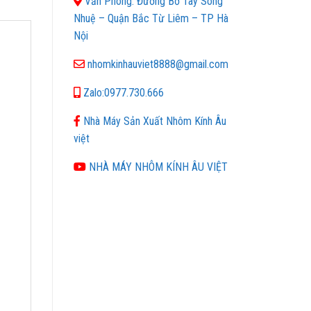
Văn Phòng: Đường Bờ Tây Sông
Nhuệ – Quận Bắc Từ Liêm – TP Hà
Nội
nhomkinhauviet8888@gmail.com
Zalo:0977.730.666
Nhà Máy Sản Xuất Nhôm Kính Âu
việt
NHÀ MÁY NHÔM KÍNH ÂU VIỆT