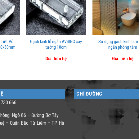
 Tiết Vỏ
Gạch kính lỗ ngắn AVSING xây
Sử dụng gạch kính làm
100x50mm
tường 10cm
ngăn phòng tắm
ệ
Giá: liên hệ
Giá: liên hệ
HỆ
CHỈ ĐƯỜNG
.730.666
hòng: Ngõ 86 – Đường Bờ Tây
uệ – Quận Bắc Từ Liêm – TP Hà