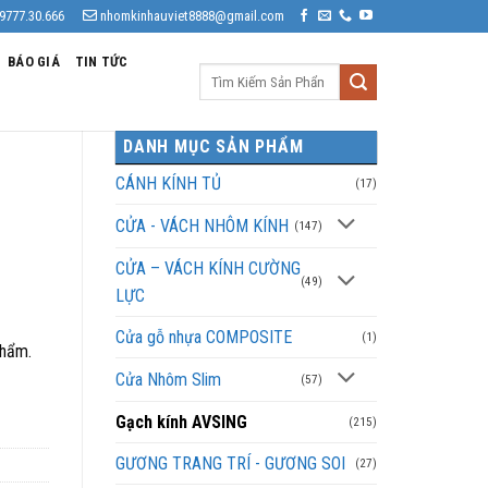
9777.30.666
nhomkinhauviet8888@gmail.com
BÁO GIÁ
TIN TỨC
Tìm
kiếm:
DANH MỤC SẢN PHẨM
CÁNH KÍNH TỦ
(17)
CỬA - VÁCH NHÔM KÍNH
(147)
CỬA – VÁCH KÍNH CƯỜNG
(49)
LỰC
Cửa gỗ nhựa COMPOSITE
(1)
phẩm.
Cửa Nhôm Slim
(57)
Gạch kính AVSING
(215)
GƯƠNG TRANG TRÍ - GƯƠNG SOI
(27)