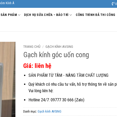
Viêt. Nhà Sản xuất - Thi công Nhôm kính uy tín, chất lượng.
0
SẢN PHẨM
DỊCH VỤ SỬA CHỮA – BẢO TRÌ
CÔNG TRÌNH ĐÃ THI CÔNG
TRANG CHỦ
/
GẠCH KÍNH AVSING
Gạch kính góc uốn cong
Giá: liên hệ
SẢN PHẨM TỪ TÂM - NÂNG TẦM CHẤT LƯỢNG
Quý khách có nhu cầu tư vấn, hỗ trợ thông tin về sản 
Vui lòng liên hệ:
Hotline 24/7: 09777 30 666 (Zalo)
Danh mục:
Gạch kính AVSING