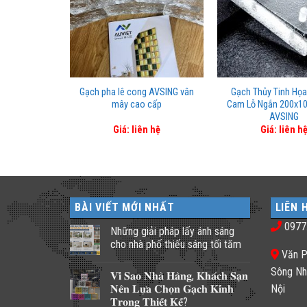
ụng ốp bếp
Gạch pha lê cong AVSING vân
Gạch Thủy Tinh Họa
p như resort
mây cao cấp
Cam Lỗ Ngắn 200x
AVSING
n hệ
Giá: liên hệ
Giá: liên h
BÀI VIẾT MỚI NHẤT
LIÊN 
0977
Những giải pháp lấy ánh sáng
cho nhà phố thiếu sáng tối tăm
Văn P
Không
có
Sông Nh
𝐕𝐢̀ 𝐒𝐚𝐨 𝐍𝐡𝐚̀ 𝐇𝐚̀𝐧𝐠, 𝐊𝐡𝐚́𝐜𝐡 𝐒𝐚̣𝐧
bình
luận
𝐍𝐞̂𝐧 𝐋𝐮̛̣𝐚 𝐂𝐡𝐨̣𝐧 𝐆𝐚̣𝐜𝐡 𝐊𝐢́𝐧𝐡
Nội
ở
𝐓𝐫𝐨𝐧𝐠 𝐓𝐡𝐢𝐞̂́𝐭 𝐊𝐞̂́?
Những