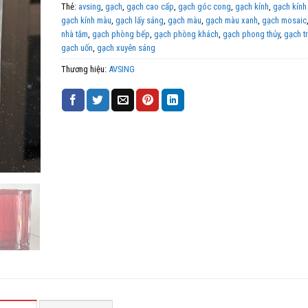
Thẻ:
avsing
,
gạch
,
gạch cao cấp
,
gạch góc cong
,
gạch kính
,
gạch kính
gạch kính màu
,
gạch lấy sáng
,
gạch màu
,
gạch màu xanh
,
gạch mosaic
nhà tắm
,
gạch phòng bếp
,
gạch phòng khách
,
gạch phong thủy
,
gạch tr
gạch uốn
,
gạch xuyên sáng
Thương hiệu:
AVSING