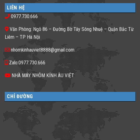
luận
nhà
𝐍𝐡𝐚̀
ở
phố
𝐇𝐚̀𝐧𝐠,
LIÊN HỆ
Gạch
thiếu
𝐊𝐡𝐚́𝐜𝐡
kính
sáng
𝐒𝐚̣𝐧
0977.730.666
màu
tối
𝐍𝐞̂𝐧
ứng
tăm
𝐋𝐮̛̣𝐚
dụng
𝐂𝐡𝐨̣𝐧
Văn Phòng: Ngõ 86 – Đường Bờ Tây Sông Nhuệ – Quận Bắc Từ
đa
𝐆𝐚̣𝐜𝐡
dạng
𝐊𝐢́𝐧𝐡
Liêm – TP Hà Nội
cho
𝐓𝐫𝐨𝐧𝐠
không
𝐓𝐡𝐢𝐞̂́𝐭
gian
𝐊𝐞̂́?
nhomkinhauviet8888@gmail.com
sống
Zalo:0977.730.666
NHÀ MÁY NHÔM KÍNH ÂU VIỆT
CHỈ ĐƯỜNG