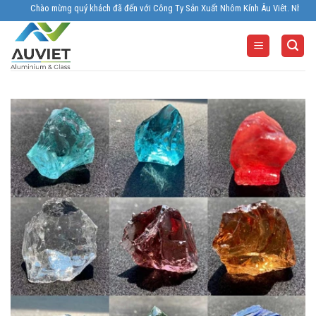
Skip
Chào mừng quý khách đã đến với Công Ty Sản Xuất Nhôm Kính Âu Viêt. Nhà Sản xuất 
to
content