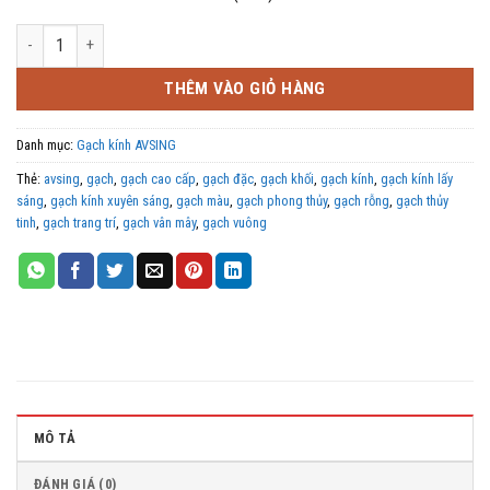
Đá màu thủy tinh trang trí AVSING số lượng
THÊM VÀO GIỎ HÀNG
Danh mục:
Gạch kính AVSING
Thẻ:
avsing
,
gạch
,
gạch cao cấp
,
gạch đặc
,
gạch khối
,
gạch kính
,
gạch kính lấy
sáng
,
gạch kính xuyên sáng
,
gạch màu
,
gạch phong thủy
,
gạch rỗng
,
gạch thủy
tinh
,
gạch trang trí
,
gạch vân mây
,
gạch vuông
MÔ TẢ
ĐÁNH GIÁ (0)