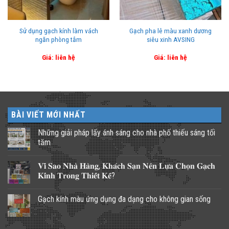
Sử dụng gạch kính làm vách
Gạch pha lê màu xanh dương
ngăn phòng tắm
siêu xinh AVSING
Giá: liên hệ
Giá: liên hệ
BÀI VIẾT MỚI NHẤT
Những giải pháp lấy ánh sáng cho nhà phố thiếu sáng tối
tăm
Không
có
𝐕𝐢̀ 𝐒𝐚𝐨 𝐍𝐡𝐚̀ 𝐇𝐚̀𝐧𝐠, 𝐊𝐡𝐚́𝐜𝐡 𝐒𝐚̣𝐧 𝐍𝐞̂𝐧 𝐋𝐮̛̣𝐚 𝐂𝐡𝐨̣𝐧 𝐆𝐚̣𝐜𝐡
bình
luận
𝐊𝐢́𝐧𝐡 𝐓𝐫𝐨𝐧𝐠 𝐓𝐡𝐢𝐞̂́𝐭 𝐊𝐞̂́?
ở
Những
Không
giải
có
Gạch kính màu ứng dụng đa dạng cho không gian sống
pháp
bình
lấy
luận
Không
ánh
ở
có
sáng
𝐕𝐢̀
bình
cho
𝐒𝐚𝐨