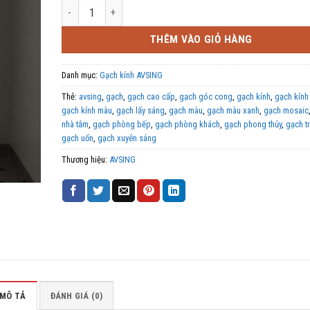
Cửa sổ giáp ranh dùng gạch kính lấy sáng số lượng
THÊM VÀO GIỎ HÀNG
Danh mục:
Gạch kính AVSING
Thẻ:
avsing
,
gạch
,
gạch cao cấp
,
gạch góc cong
,
gạch kính
,
gạch kính
gạch kính màu
,
gạch lấy sáng
,
gạch màu
,
gạch màu xanh
,
gạch mosaic
nhà tắm
,
gạch phòng bếp
,
gạch phòng khách
,
gạch phong thủy
,
gạch tr
gạch uốn
,
gạch xuyên sáng
Thương hiệu:
AVSING
MÔ TẢ
ĐÁNH GIÁ (0)