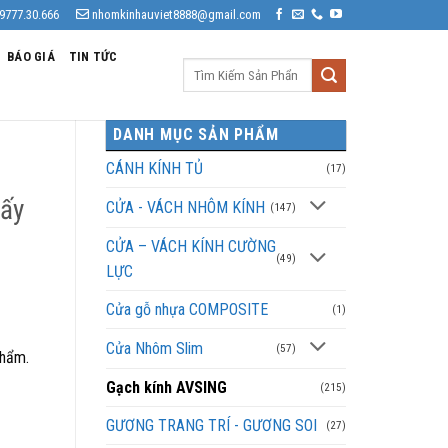
9777.30.666
nhomkinhauviet8888@gmail.com
BÁO GIÁ
TIN TỨC
Tìm
kiếm:
DANH MỤC SẢN PHẨM
CÁNH KÍNH TỦ
(17)
lấy
CỬA - VÁCH NHÔM KÍNH
(147)
CỬA – VÁCH KÍNH CƯỜNG
(49)
LỰC
Cửa gỗ nhựa COMPOSITE
(1)
Cửa Nhôm Slim
(57)
phẩm.
Gạch kính AVSING
(215)
GƯƠNG TRANG TRÍ - GƯƠNG SOI
(27)