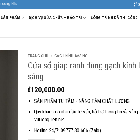
ín, chất lượng.
0
SẢN PHẨM
DỊCH VỤ SỬA CHỮA – BẢO TRÌ
CÔNG TRÌNH ĐÃ THI CÔNG
TRANG CHỦ
/
GẠCH KÍNH AVSING
Cửa sổ giáp ranh dùng gạch kính 
sáng
₫
120,000.00
SẢN PHẨM TỪ TÂM - NÂNG TẦM CHẤT LƯỢNG
Quý khách có nhu cầu tư vấn, hỗ trợ thông tin về sản 
Vui lòng liên hệ:
Hotline 24/7: 09777 30 666 (Zalo)