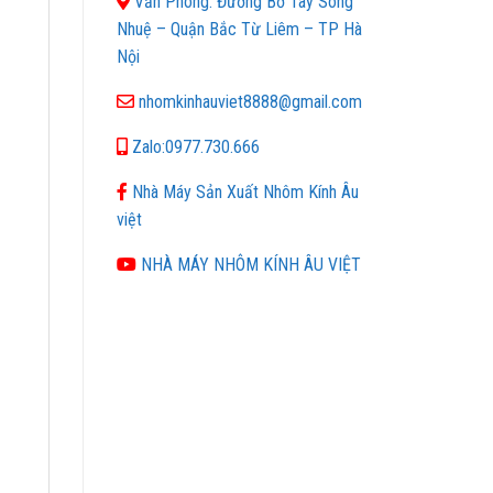
Văn Phòng: Đường Bờ Tây Sông
Nhuệ – Quận Bắc Từ Liêm – TP Hà
Nội
nhomkinhauviet8888@gmail.com
Zalo:0977.730.666
Nhà Máy Sản Xuất Nhôm Kính Âu
việt
NHÀ MÁY NHÔM KÍNH ÂU VIỆT