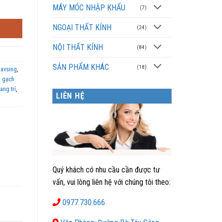
MÁY MÓC NHẬP KHẨU
(7)
NGOẠI THẤT KÍNH
(24)
NỘI THẤT KÍNH
(84)
SẢN PHẨM KHÁC
(18)
 avsing
,
,
gạch
ang trí
,
LIÊN HỆ
Quý khách có nhu cầu cần được tư
vấn, vui lòng liên hệ với chúng tôi theo:
0977.730.666