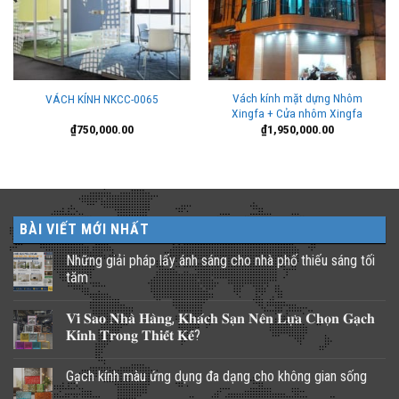
Vách kính mặt dựng Nhôm
VÁCH KÍNH NKCC-0065
Xingfa + Cửa nhôm Xingfa
₫
750,000.00
₫
1,950,000.00
BÀI VIẾT MỚI NHẤT
Những giải pháp lấy ánh sáng cho nhà phố thiếu sáng tối
tăm
Không
có
𝐕𝐢̀ 𝐒𝐚𝐨 𝐍𝐡𝐚̀ 𝐇𝐚̀𝐧𝐠, 𝐊𝐡𝐚́𝐜𝐡 𝐒𝐚̣𝐧 𝐍𝐞̂𝐧 𝐋𝐮̛̣𝐚 𝐂𝐡𝐨̣𝐧 𝐆𝐚̣𝐜𝐡
bình
luận
𝐊𝐢́𝐧𝐡 𝐓𝐫𝐨𝐧𝐠 𝐓𝐡𝐢𝐞̂́𝐭 𝐊𝐞̂́?
ở
Những
Không
giải
có
Gạch kính màu ứng dụng đa dạng cho không gian sống
pháp
bình
lấy
luận
Không