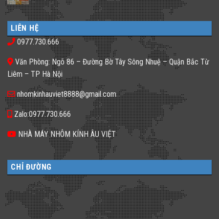
ánh
ở
có
sáng
𝐕𝐢̀
bình
cho
𝐒𝐚𝐨
luận
nhà
𝐍𝐡𝐚̀
ở
phố
𝐇𝐚̀𝐧𝐠,
LIÊN HỆ
Gạch
thiếu
𝐊𝐡𝐚́𝐜𝐡
kính
sáng
𝐒𝐚̣𝐧
0977.730.666
màu
tối
𝐍𝐞̂𝐧
ứng
tăm
𝐋𝐮̛̣𝐚
dụng
𝐂𝐡𝐨̣𝐧
Văn Phòng: Ngõ 86 – Đường Bờ Tây Sông Nhuệ – Quận Bắc Từ
đa
𝐆𝐚̣𝐜𝐡
dạng
𝐊𝐢́𝐧𝐡
Liêm – TP Hà Nội
cho
𝐓𝐫𝐨𝐧𝐠
không
𝐓𝐡𝐢𝐞̂́𝐭
gian
𝐊𝐞̂́?
nhomkinhauviet8888@gmail.com
sống
Zalo:0977.730.666
NHÀ MÁY NHÔM KÍNH ÂU VIỆT
CHỈ ĐƯỜNG