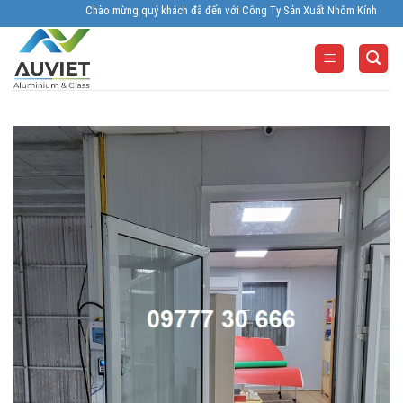
Skip
Chào mừng quý khách đã đến với Công Ty Sản Xuất Nhôm Kính Âu Viêt. Nhà S
to
content