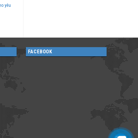
heo yêu
FACEBOOK