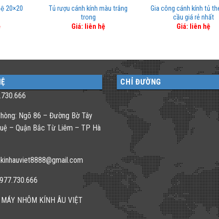
 hệ 20×20
Tủ rượu cánh kính màu trắng
Gia công cánh kính tủ t
trong
cầu giá rẻ nhất
ệ
Giá: liên hệ
Giá: liên hệ
HỆ
CHỈ ĐƯỜNG
.730.666
hòng: Ngõ 86 – Đường Bờ Tây
uệ – Quận Bắc Từ Liêm – TP Hà
kinhauviet8888@gmail.com
0977.730.666
 MÁY NHÔM KÍNH ÂU VIỆT