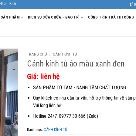
Âu Viêt. Nhà Sản xuất - Thi công Nhôm kính uy tín, chất lượng.
0
SẢN PHẨM
DỊCH VỤ SỬA CHỮA – BẢO TRÌ
CÔNG TRÌNH ĐÃ THI CÔNG
TRANG CHỦ
/
CÁNH KÍNH TỦ
Cánh kính tủ áo màu xanh đen
Giá: liên hệ
SẢN PHẨM TỪ TÂM - NÂNG TẦM CHẤT LƯỢNG
Quý khách có nhu cầu tư vấn, hỗ trợ thông tin về sản 
Vui lòng liên hệ:
Hotline 24/7: 09777 30 666 (Zalo)
Danh mục:
CÁNH KÍNH TỦ