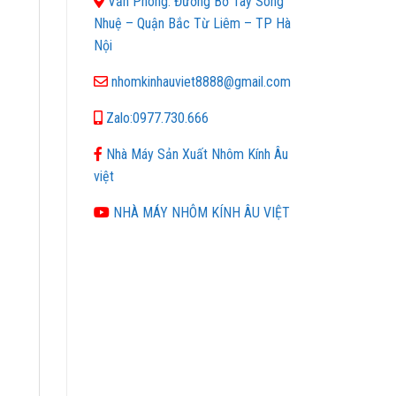
Văn Phòng: Đường Bờ Tây Sông
Nhuệ – Quận Bắc Từ Liêm – TP Hà
Nội
nhomkinhauviet8888@gmail.com
Zalo:0977.730.666
Nhà Máy Sản Xuất Nhôm Kính Âu
việt
NHÀ MÁY NHÔM KÍNH ÂU VIỆT