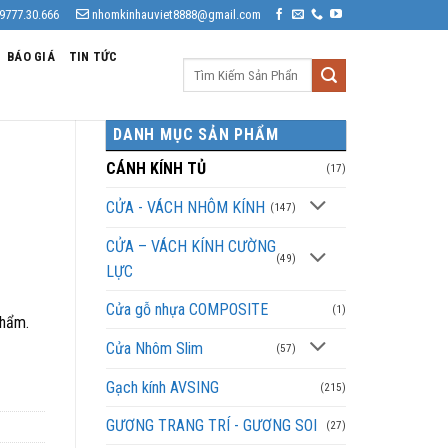
9777.30.666
nhomkinhauviet8888@gmail.com
BÁO GIÁ
TIN TỨC
Tìm
kiếm:
DANH MỤC SẢN PHẨM
CÁNH KÍNH TỦ
(17)
CỬA - VÁCH NHÔM KÍNH
(147)
CỬA – VÁCH KÍNH CƯỜNG
(49)
LỰC
Cửa gỗ nhựa COMPOSITE
(1)
phẩm.
Cửa Nhôm Slim
(57)
Gạch kính AVSING
(215)
GƯƠNG TRANG TRÍ - GƯƠNG SOI
(27)