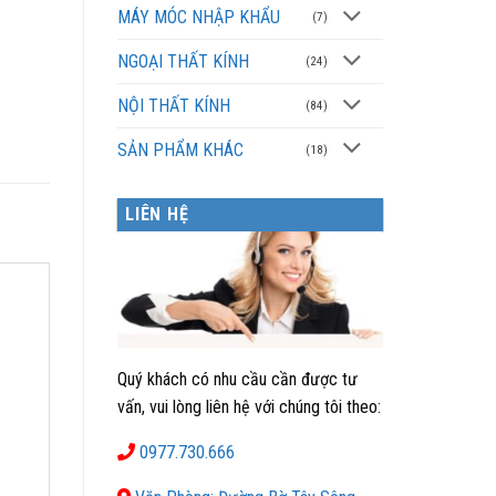
MÁY MÓC NHẬP KHẨU
(7)
NGOẠI THẤT KÍNH
(24)
NỘI THẤT KÍNH
(84)
SẢN PHẨM KHÁC
(18)
LIÊN HỆ
Quý khách có nhu cầu cần được tư
vấn, vui lòng liên hệ với chúng tôi theo:
0977.730.666