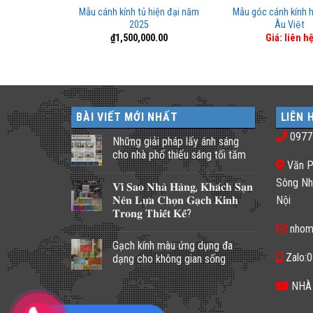
ính 20×45 Âu
Mẫu cánh kính tủ hiện đại năm
Mẫu góc cánh kính
2025
Âu Việt
n hệ
₫
1,500,000.00
Giá: liên h
BÀI VIẾT MỚI NHẤT
LIÊN 
0977
Những giải pháp lấy ánh sáng
cho nhà phố thiếu sáng tối tăm
Văn P
Không
có
Sông Nh
𝐕𝐢̀ 𝐒𝐚𝐨 𝐍𝐡𝐚̀ 𝐇𝐚̀𝐧𝐠, 𝐊𝐡𝐚́𝐜𝐡 𝐒𝐚̣𝐧
bình
luận
𝐍𝐞̂𝐧 𝐋𝐮̛̣𝐚 𝐂𝐡𝐨̣𝐧 𝐆𝐚̣𝐜𝐡 𝐊𝐢́𝐧𝐡
Nội
ở
𝐓𝐫𝐨𝐧𝐠 𝐓𝐡𝐢𝐞̂́𝐭 𝐊𝐞̂́?
Những
giải
nhom
Không
pháp
có
lấy
Gạch kính màu ứng dụng đa
bình
ánh
luận
Zalo:
dạng cho không gian sống
sáng
ở
cho
𝐕𝐢̀
Không
nhà
𝐒𝐚𝐨
có
NHÀ
phố
𝐍𝐡𝐚̀
bình
thiếu
𝐇𝐚̀𝐧𝐠,
luận
sáng
𝐊𝐡𝐚́𝐜𝐡
ở