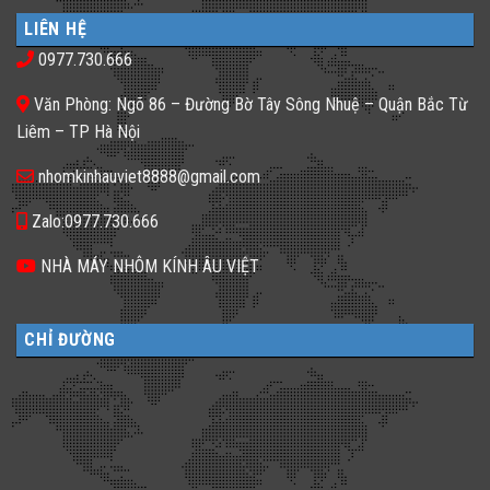
luận
nhà
𝐍𝐡𝐚̀
ở
phố
𝐇𝐚̀𝐧𝐠,
LIÊN HỆ
Gạch
thiếu
𝐊𝐡𝐚́𝐜𝐡
kính
sáng
𝐒𝐚̣𝐧
0977.730.666
màu
tối
𝐍𝐞̂𝐧
ứng
tăm
𝐋𝐮̛̣𝐚
dụng
𝐂𝐡𝐨̣𝐧
Văn Phòng: Ngõ 86 – Đường Bờ Tây Sông Nhuệ – Quận Bắc Từ
đa
𝐆𝐚̣𝐜𝐡
dạng
𝐊𝐢́𝐧𝐡
Liêm – TP Hà Nội
cho
𝐓𝐫𝐨𝐧𝐠
không
𝐓𝐡𝐢𝐞̂́𝐭
gian
𝐊𝐞̂́?
nhomkinhauviet8888@gmail.com
sống
Zalo:0977.730.666
NHÀ MÁY NHÔM KÍNH ÂU VIỆT
CHỈ ĐƯỜNG