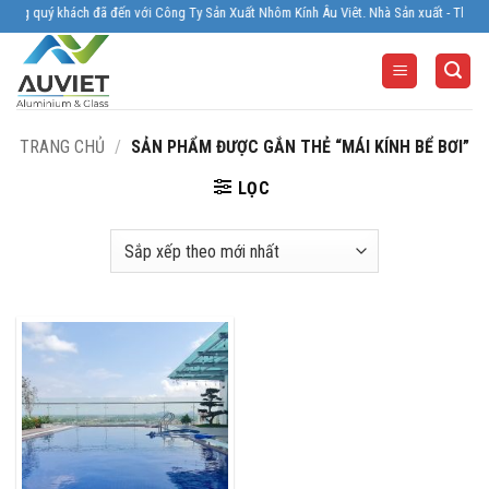
Skip
ng quý khách đã đến với Công Ty Sản Xuất Nhôm Kính Âu Viêt. Nhà Sản xuất - Thi công 
to
content
TRANG CHỦ
/
SẢN PHẨM ĐƯỢC GẮN THẺ “MÁI KÍNH BỂ BƠI”
LỌC