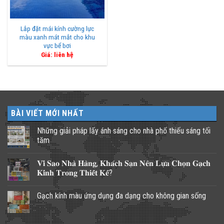
Lắp đặt mái kính cường lực
màu xanh mát mắt cho khu
vực bể bơi
Giá: liên hệ
BÀI VIẾT MỚI NHẤT
Những giải pháp lấy ánh sáng cho nhà phố thiếu sáng tối
tăm
Không
có
𝐕𝐢̀ 𝐒𝐚𝐨 𝐍𝐡𝐚̀ 𝐇𝐚̀𝐧𝐠, 𝐊𝐡𝐚́𝐜𝐡 𝐒𝐚̣𝐧 𝐍𝐞̂𝐧 𝐋𝐮̛̣𝐚 𝐂𝐡𝐨̣𝐧 𝐆𝐚̣𝐜𝐡
bình
luận
𝐊𝐢́𝐧𝐡 𝐓𝐫𝐨𝐧𝐠 𝐓𝐡𝐢𝐞̂́𝐭 𝐊𝐞̂́?
ở
Những
Không
giải
có
Gạch kính màu ứng dụng đa dạng cho không gian sống
pháp
bình
lấy
luận
Không
ánh
ở
có
sáng
𝐕𝐢̀
bình
cho
𝐒𝐚𝐨