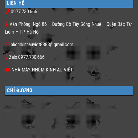
phố
𝐇𝐚̀𝐧𝐠,
LIÊN HỆ
Gạch
thiếu
𝐊𝐡𝐚́𝐜𝐡
kính
sáng
𝐒𝐚̣𝐧
0977.730.666
màu
tối
𝐍𝐞̂𝐧
ứng
tăm
𝐋𝐮̛̣𝐚
dụng
𝐂𝐡𝐨̣𝐧
Văn Phòng: Ngõ 86 – Đường Bờ Tây Sông Nhuệ – Quận Bắc Từ
đa
𝐆𝐚̣𝐜𝐡
dạng
𝐊𝐢́𝐧𝐡
Liêm – TP Hà Nội
cho
𝐓𝐫𝐨𝐧𝐠
không
𝐓𝐡𝐢𝐞̂́𝐭
gian
𝐊𝐞̂́?
nhomkinhauviet8888@gmail.com
sống
Zalo:0977.730.666
NHÀ MÁY NHÔM KÍNH ÂU VIỆT
CHỈ ĐƯỜNG