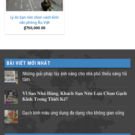
Lý do bạn nên chọn vách kính
văn phòng Âu Việt
₫
750,000.00
BÀI VIẾT MỚI NHẤT
Những giải pháp lấy ánh sáng cho nhà phố thiếu sáng tối
tăm
Không
có
𝐕𝐢̀ 𝐒𝐚𝐨 𝐍𝐡𝐚̀ 𝐇𝐚̀𝐧𝐠, 𝐊𝐡𝐚́𝐜𝐡 𝐒𝐚̣𝐧 𝐍𝐞̂𝐧 𝐋𝐮̛̣𝐚 𝐂𝐡𝐨̣𝐧 𝐆𝐚̣𝐜𝐡
bình
luận
𝐊𝐢́𝐧𝐡 𝐓𝐫𝐨𝐧𝐠 𝐓𝐡𝐢𝐞̂́𝐭 𝐊𝐞̂́?
ở
Những
Không
giải
có
Gạch kính màu ứng dụng đa dạng cho không gian sống
pháp
bình
lấy
luận
Không
ánh
ở
có
sáng
𝐕𝐢̀
bình
cho
𝐒𝐚𝐨
luận
nhà
𝐍𝐡𝐚̀
ở