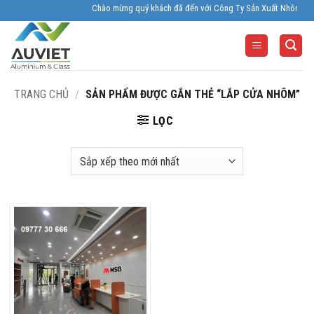
Skip
Chào mừng quý khách đã đến với Công Ty Sản Xuất Nhôm Kính Âu 
to
content
TRANG CHỦ
/
SẢN PHẨM ĐƯỢC GẮN THẺ “LẮP CỬA NHÔM”
LỌC