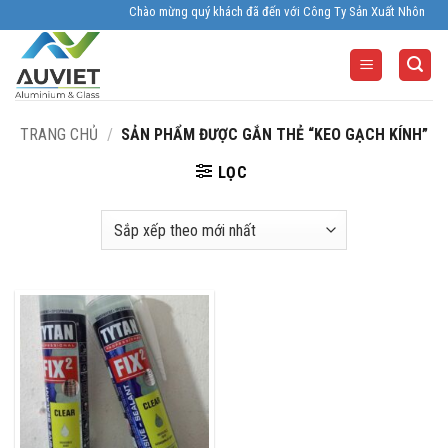
Skip
Chào mừng quý khách đã đến với Công Ty Sản Xuất Nhôm Kính Âu 
to
content
TRANG CHỦ
/
SẢN PHẨM ĐƯỢC GẮN THẺ “KEO GẠCH KÍNH”
LỌC