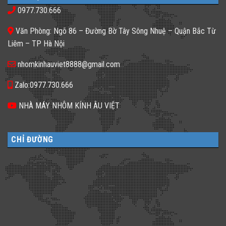
thiếu
𝐊𝐡𝐚́𝐜𝐡
kính
sáng
𝐒𝐚̣𝐧
0977.730.666
màu
tối
𝐍𝐞̂𝐧
ứng
tăm
𝐋𝐮̛̣𝐚
dụng
𝐂𝐡𝐨̣𝐧
Văn Phòng: Ngõ 86 – Đường Bờ Tây Sông Nhuệ – Quận Bắc Từ
đa
𝐆𝐚̣𝐜𝐡
dạng
𝐊𝐢́𝐧𝐡
Liêm – TP Hà Nội
cho
𝐓𝐫𝐨𝐧𝐠
không
𝐓𝐡𝐢𝐞̂́𝐭
gian
𝐊𝐞̂́?
nhomkinhauviet8888@gmail.com
sống
Zalo:0977.730.666
NHÀ MÁY NHÔM KÍNH ÂU VIỆT
CHỈ ĐƯỜNG