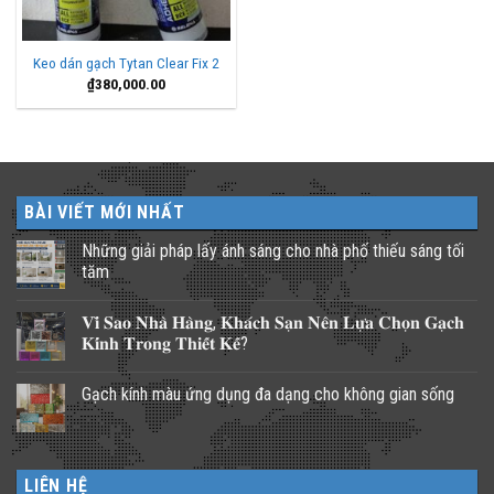
Keo dán gạch Tytan Clear Fix 2
₫
380,000.00
BÀI VIẾT MỚI NHẤT
Những giải pháp lấy ánh sáng cho nhà phố thiếu sáng tối
tăm
Không
có
𝐕𝐢̀ 𝐒𝐚𝐨 𝐍𝐡𝐚̀ 𝐇𝐚̀𝐧𝐠, 𝐊𝐡𝐚́𝐜𝐡 𝐒𝐚̣𝐧 𝐍𝐞̂𝐧 𝐋𝐮̛̣𝐚 𝐂𝐡𝐨̣𝐧 𝐆𝐚̣𝐜𝐡
bình
luận
𝐊𝐢́𝐧𝐡 𝐓𝐫𝐨𝐧𝐠 𝐓𝐡𝐢𝐞̂́𝐭 𝐊𝐞̂́?
ở
Những
Không
giải
có
Gạch kính màu ứng dụng đa dạng cho không gian sống
pháp
bình
lấy
luận
Không
ánh
ở
có
sáng
𝐕𝐢̀
bình
cho
𝐒𝐚𝐨
luận
nhà
𝐍𝐡𝐚̀
ở
phố
𝐇𝐚̀𝐧𝐠,
LIÊN HỆ
Gạch