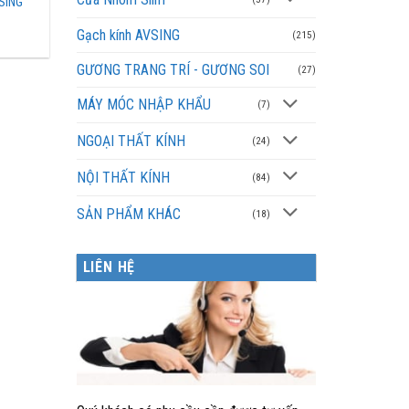
SING
Gạch kính AVSING
(215)
GƯƠNG TRANG TRÍ - GƯƠNG SOI
(27)
MÁY MÓC NHẬP KHẨU
(7)
NGOẠI THẤT KÍNH
(24)
NỘI THẤT KÍNH
(84)
SẢN PHẨM KHÁC
(18)
LIÊN HỆ