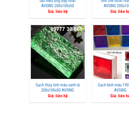
tạo hiệu ứng đẹp nhất
tinh thể nước mà
AVSING 200x100x50
AVSING 200x10
Giá: liên hệ
Giá: liên h
Gạch thủy tinh màu xanh lá
Gạch kính màu 19
200x100x50 AVSING
AVSING
Giá: liên hệ
Giá: liên h