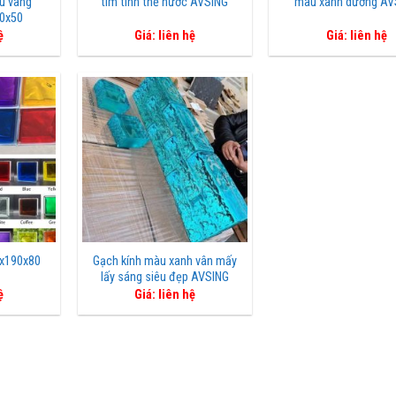
u vàng
tím tinh thể nước AVSING
màu xanh dương AV
0x50
ệ
Giá: liên hệ
Giá: liên hệ
0x190x80
Gạch kính màu xanh vân mấy
lấy sáng siêu đẹp AVSING
ệ
Giá: liên hệ