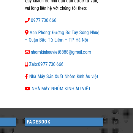
Quý khách có nhu cầu cần được tư vấn,
vui lòng liên hệ với chúng tôi theo:
0977.730.666
Văn Phòng: Đường Bờ Tây Sông Nhuệ
– Quận Bắc Từ Liêm – TP Hà Nội
nhomkinhauviet8888@gmail.com
Zalo:0977.730.666
Nhà Máy Sản Xuất Nhôm Kính Âu việt
NHÀ MÁY NHÔM KÍNH ÂU VIỆT
FACEBOOK