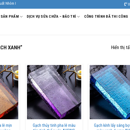
m Kính Âu Viêt. Nhà Sản xuất - Thi công Nhôm kính uy tín, chất lượng.
0
SẢN PHẨM
DỊCH VỤ SỬA CHỮA – BẢO TRÌ
CÔNG TRÌNH ĐÃ THI CÔNG
ẠCH XANH”
Hiển thị t
a lê mịn
Gạch thủy tinh pha lê màu
Gạch kính lấy sáng bọ