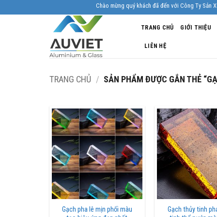
Skip
Chào mừng quý khách đã đến với Công Ty Sản Xuất Nhô
to
TRANG CHỦ
GIỚI THIỆU
content
LIÊN HỆ
TRANG CHỦ
/
SẢN PHẨM ĐƯỢC GẮN THẺ “G
Gạch pha lê mịn phối màu
Gạch thủy tinh ph