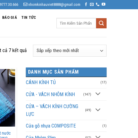
9777.30.666
nhomkinhauviet8888@gmail.com
BÁO GIÁ
TIN TỨC
Tìm
kiếm:
Đã
ất cả 7 kết quả
sắp
xếp
DANH MỤC SẢN PHẨM
theo
mới
CÁNH KÍNH TỦ
(17)
nhất
CỬA - VÁCH NHÔM KÍNH
(147)
CỬA – VÁCH KÍNH CƯỜNG
(49)
LỰC
Cửa gỗ nhựa COMPOSITE
(1)
t nước
Cửa Nhôm Slim
(57)