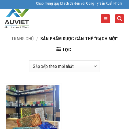
Skip
Chào mừng quý khách đã đến với Công Ty Sản Xuất Nhôm Kính Âu V
to
content
TRANG CHỦ
/
SẢN PHẨM ĐƯỢC GẮN THẺ “GẠCH MỚI”
LỌC