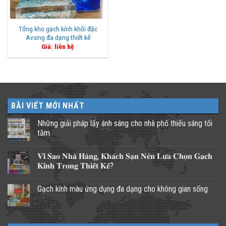
Tổng kho gạch kính khối đặc
Avsing đa dạng thiết kế
Giá: liên hệ
BÀI VIẾT MỚI NHẤT
Những giải pháp lấy ánh sáng cho nhà phố thiếu sáng tối
tăm
Không
có
𝐕𝐢̀ 𝐒𝐚𝐨 𝐍𝐡𝐚̀ 𝐇𝐚̀𝐧𝐠, 𝐊𝐡𝐚́𝐜𝐡 𝐒𝐚̣𝐧 𝐍𝐞̂𝐧 𝐋𝐮̛̣𝐚 𝐂𝐡𝐨̣𝐧 𝐆𝐚̣𝐜𝐡
bình
luận
𝐊𝐢́𝐧𝐡 𝐓𝐫𝐨𝐧𝐠 𝐓𝐡𝐢𝐞̂́𝐭 𝐊𝐞̂́?
ở
Những
Không
giải
có
Gạch kính màu ứng dụng đa dạng cho không gian sống
pháp
bình
lấy
luận
Không
ánh
ở
có
sáng
𝐕𝐢̀
bình
cho
𝐒𝐚𝐨
luận
nhà
𝐍𝐡𝐚̀
ở