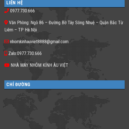
phố
𝐇𝐚̀𝐧𝐠,
LIÊN HỆ
Gạch
thiếu
𝐊𝐡𝐚́𝐜𝐡
kính
sáng
𝐒𝐚̣𝐧
0977.730.666
màu
tối
𝐍𝐞̂𝐧
ứng
tăm
𝐋𝐮̛̣𝐚
dụng
𝐂𝐡𝐨̣𝐧
Văn Phòng: Ngõ 86 – Đường Bờ Tây Sông Nhuệ – Quận Bắc Từ
đa
𝐆𝐚̣𝐜𝐡
dạng
𝐊𝐢́𝐧𝐡
Liêm – TP Hà Nội
cho
𝐓𝐫𝐨𝐧𝐠
không
𝐓𝐡𝐢𝐞̂́𝐭
gian
𝐊𝐞̂́?
nhomkinhauviet8888@gmail.com
sống
Zalo:0977.730.666
NHÀ MÁY NHÔM KÍNH ÂU VIỆT
CHỈ ĐƯỜNG