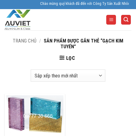
Skip
Chào mừng quý khách đã đến với Công Ty Sản Xuất Nhôm Kính Âu
to
content
TRANG CHỦ
/
SẢN PHẨM ĐƯỢC GẮN THẺ “GẠCH KIM
TUYẾN”
LỌC