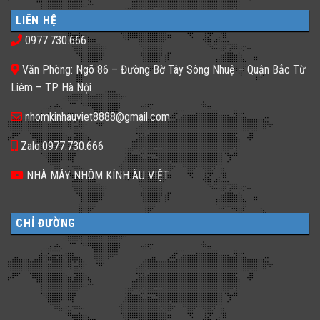
luận
nhà
𝐍𝐡𝐚̀
ở
phố
𝐇𝐚̀𝐧𝐠,
LIÊN HỆ
Gạch
thiếu
𝐊𝐡𝐚́𝐜𝐡
kính
sáng
𝐒𝐚̣𝐧
0977.730.666
màu
tối
𝐍𝐞̂𝐧
ứng
tăm
𝐋𝐮̛̣𝐚
dụng
𝐂𝐡𝐨̣𝐧
Văn Phòng: Ngõ 86 – Đường Bờ Tây Sông Nhuệ – Quận Bắc Từ
đa
𝐆𝐚̣𝐜𝐡
dạng
𝐊𝐢́𝐧𝐡
Liêm – TP Hà Nội
cho
𝐓𝐫𝐨𝐧𝐠
không
𝐓𝐡𝐢𝐞̂́𝐭
gian
𝐊𝐞̂́?
nhomkinhauviet8888@gmail.com
sống
Zalo:0977.730.666
NHÀ MÁY NHÔM KÍNH ÂU VIỆT
CHỈ ĐƯỜNG