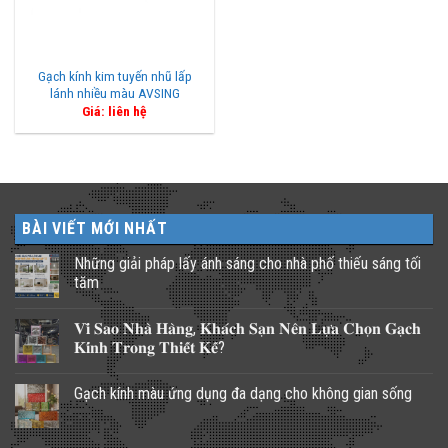
Gạch kính kim tuyến nhũ lấp
lánh nhiều màu AVSING
Giá: liên hệ
BÀI VIẾT MỚI NHẤT
Những giải pháp lấy ánh sáng cho nhà phố thiếu sáng tối
tăm
Không
có
𝐕𝐢̀ 𝐒𝐚𝐨 𝐍𝐡𝐚̀ 𝐇𝐚̀𝐧𝐠, 𝐊𝐡𝐚́𝐜𝐡 𝐒𝐚̣𝐧 𝐍𝐞̂𝐧 𝐋𝐮̛̣𝐚 𝐂𝐡𝐨̣𝐧 𝐆𝐚̣𝐜𝐡
bình
luận
𝐊𝐢́𝐧𝐡 𝐓𝐫𝐨𝐧𝐠 𝐓𝐡𝐢𝐞̂́𝐭 𝐊𝐞̂́?
ở
Những
Không
giải
có
Gạch kính màu ứng dụng đa dạng cho không gian sống
pháp
bình
lấy
luận
Không
ánh
ở
có
sáng
𝐕𝐢̀
bình
cho
𝐒𝐚𝐨