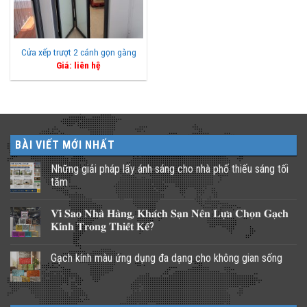
Cửa xếp trượt 2 cánh gọn gàng
Giá: liên hệ
BÀI VIẾT MỚI NHẤT
Những giải pháp lấy ánh sáng cho nhà phố thiếu sáng tối
tăm
Không
có
𝐕𝐢̀ 𝐒𝐚𝐨 𝐍𝐡𝐚̀ 𝐇𝐚̀𝐧𝐠, 𝐊𝐡𝐚́𝐜𝐡 𝐒𝐚̣𝐧 𝐍𝐞̂𝐧 𝐋𝐮̛̣𝐚 𝐂𝐡𝐨̣𝐧 𝐆𝐚̣𝐜𝐡
bình
luận
𝐊𝐢́𝐧𝐡 𝐓𝐫𝐨𝐧𝐠 𝐓𝐡𝐢𝐞̂́𝐭 𝐊𝐞̂́?
ở
Những
Không
giải
có
Gạch kính màu ứng dụng đa dạng cho không gian sống
pháp
bình
lấy
luận
Không
ánh
ở
có
sáng
𝐕𝐢̀
bình
cho
𝐒𝐚𝐨
luận
nhà
𝐍𝐡𝐚̀