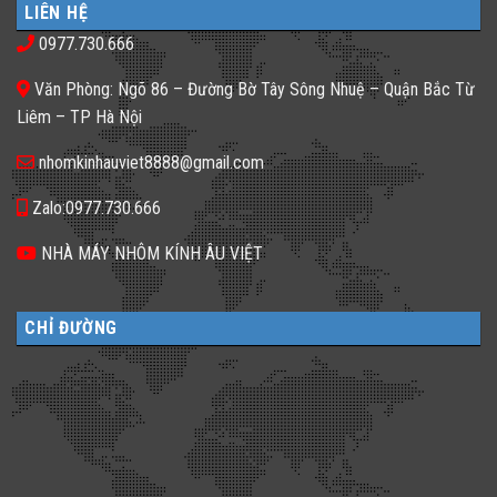
ở
phố
𝐇𝐚̀𝐧𝐠,
LIÊN HỆ
Gạch
thiếu
𝐊𝐡𝐚́𝐜𝐡
kính
sáng
𝐒𝐚̣𝐧
0977.730.666
màu
tối
𝐍𝐞̂𝐧
ứng
tăm
𝐋𝐮̛̣𝐚
dụng
𝐂𝐡𝐨̣𝐧
Văn Phòng: Ngõ 86 – Đường Bờ Tây Sông Nhuệ – Quận Bắc Từ
đa
𝐆𝐚̣𝐜𝐡
dạng
𝐊𝐢́𝐧𝐡
Liêm – TP Hà Nội
cho
𝐓𝐫𝐨𝐧𝐠
không
𝐓𝐡𝐢𝐞̂́𝐭
gian
𝐊𝐞̂́?
nhomkinhauviet8888@gmail.com
sống
Zalo:0977.730.666
NHÀ MÁY NHÔM KÍNH ÂU VIỆT
CHỈ ĐƯỜNG