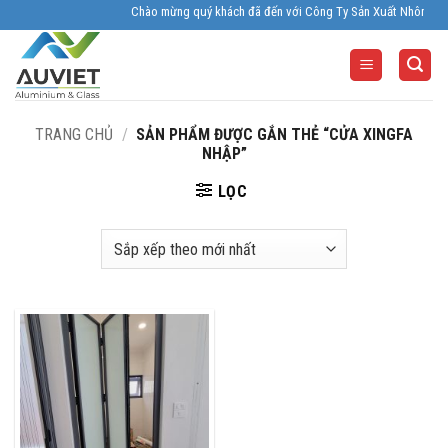
Skip
Chào mừng quý khách đã đến với Công Ty Sản Xuất Nhôm Kính Âu
to
content
TRANG CHỦ
/
SẢN PHẨM ĐƯỢC GẮN THẺ “CỬA XINGFA
NHẬP”
LỌC