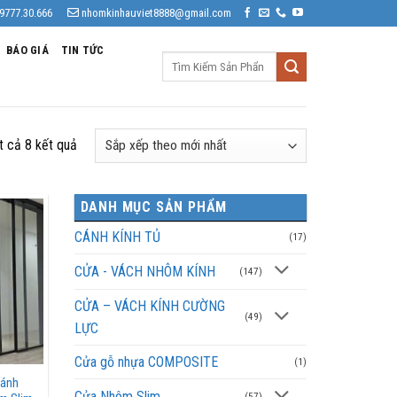
9777.30.666
nhomkinhauviet8888@gmail.com
BÁO GIÁ
TIN TỨC
Tìm
kiếm:
Đã
ất cả 8 kết quả
sắp
xếp
DANH MỤC SẢN PHẨM
theo
mới
CÁNH KÍNH TỦ
(17)
nhất
CỬA - VÁCH NHÔM KÍNH
(147)
CỬA – VÁCH KÍNH CƯỜNG
(49)
LỰC
Cửa gỗ nhựa COMPOSITE
(1)
cánh
Cửa Nhôm Slim
(57)