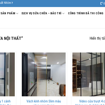
 Kính Âu Viêt. Nhà Sản xuất - Thi công Nhôm kính uy tín, chất lượng.
0
SẢN PHẨM
DỊCH VỤ SỬA CHỮA – BẢO TRÌ
CÔNG TRÌNH ĐÃ THI CÔNG
A NỘI THẤT”
Hiển thị t
 1 cánh
Vách kính nhôm Slim màu
Video cửa trượt 4 