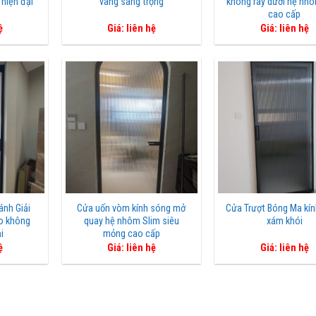
hiện đại
vàng sang trọng
không ray dưới hệ nh
cao cấp
ệ
Giá: liên hệ
Giá: liên hệ
ánh Giải
Cửa uốn vòm kính sóng mở
Cửa Trượt Bóng Ma kí
o không
quay hệ nhôm Slim siêu
xám khói
i
mỏng cao cấp
ệ
Giá: liên hệ
Giá: liên hệ