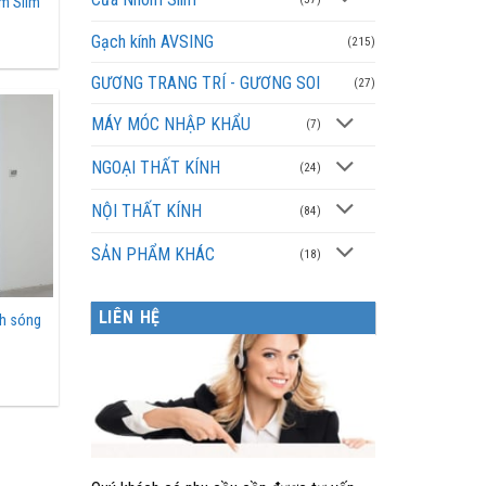
ôm Slim
Gạch kính AVSING
(215)
GƯƠNG TRANG TRÍ - GƯƠNG SOI
(27)
MÁY MÓC NHẬP KHẨU
(7)
NGOẠI THẤT KÍNH
(24)
NỘI THẤT KÍNH
(84)
SẢN PHẨM KHÁC
(18)
LIÊN HỆ
nh sóng