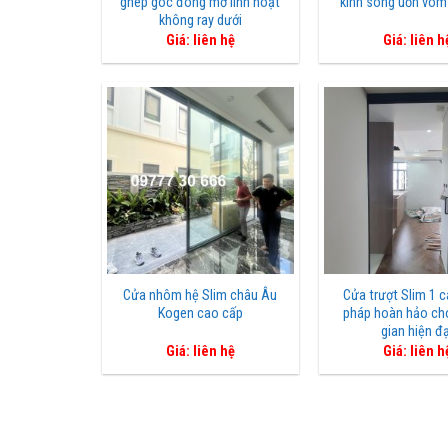
ghép góc đóng mở linh hoạt
kính sóng uốn vòm 
không ray dưới
Giá: liên hệ
Giá: liên h
Cửa nhôm hệ Slim châu Âu
Cửa trượt Slim 1 c
Kogen cao cấp
pháp hoàn hảo ch
gian hiện đạ
Giá: liên hệ
Giá: liên h