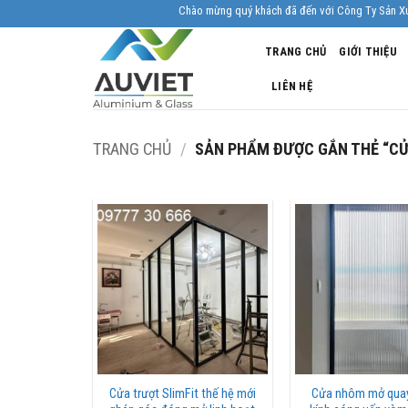
Skip
Chào mừng quý khách đã đến với Công Ty Sản Xuất Nhôm
to
TRANG CHỦ
GIỚI THIỆU
content
LIÊN HỆ
TRANG CHỦ
/
SẢN PHẨM ĐƯỢC GẮN THẺ “CỬ
Cửa trượt SlimFit thế hệ mới
Cửa nhôm mở quay