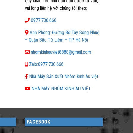
Quý khách có nhu cầu cần được tư vấn,
vui lòng liên hệ với chúng tôi theo:
0977.730.666
Văn Phòng: Đường Bờ Tây Sông Nhuệ
– Quận Bắc Từ Liêm – TP Hà Nội
nhomkinhauviet8888@gmail.com
Zalo:0977.730.666
Nhà Máy Sản Xuất Nhôm Kính Âu việt
NHÀ MÁY NHÔM KÍNH ÂU VIỆT
FACEBOOK