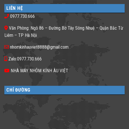
luận
nhà
𝐍𝐡𝐚̀
ở
phố
𝐇𝐚̀𝐧𝐠,
LIÊN HỆ
Gạch
thiếu
𝐊𝐡𝐚́𝐜𝐡
kính
sáng
𝐒𝐚̣𝐧
0977.730.666
màu
tối
𝐍𝐞̂𝐧
ứng
tăm
𝐋𝐮̛̣𝐚
dụng
𝐂𝐡𝐨̣𝐧
Văn Phòng: Ngõ 86 – Đường Bờ Tây Sông Nhuệ – Quận Bắc Từ
đa
𝐆𝐚̣𝐜𝐡
dạng
𝐊𝐢́𝐧𝐡
Liêm – TP Hà Nội
cho
𝐓𝐫𝐨𝐧𝐠
không
𝐓𝐡𝐢𝐞̂́𝐭
gian
𝐊𝐞̂́?
nhomkinhauviet8888@gmail.com
sống
Zalo:0977.730.666
NHÀ MÁY NHÔM KÍNH ÂU VIỆT
CHỈ ĐƯỜNG