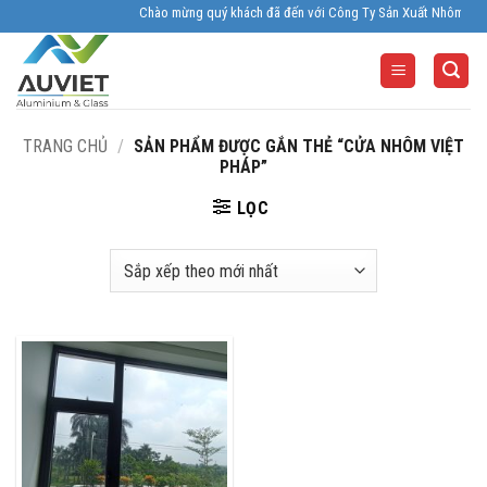
Skip
Chào mừng quý khách đã đến với Công Ty Sản Xuất Nhôm Kính Âu 
to
content
TRANG CHỦ
/
SẢN PHẨM ĐƯỢC GẮN THẺ “CỬA NHÔM VIỆT
PHÁP”
LỌC