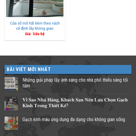
Cửa sổ mở hất kèm theo vách
cố định lấy không gian
Giá: liên hệ
BÀI VIẾT MỚI NHẤT
Những giải pháp lấy ánh sáng cho nhà phố thiếu sáng tối
tăm
Không
có
𝐕𝐢̀ 𝐒𝐚𝐨 𝐍𝐡𝐚̀ 𝐇𝐚̀𝐧𝐠, 𝐊𝐡𝐚́𝐜𝐡 𝐒𝐚̣𝐧 𝐍𝐞̂𝐧 𝐋𝐮̛̣𝐚 𝐂𝐡𝐨̣𝐧 𝐆𝐚̣𝐜𝐡
bình
luận
𝐊𝐢́𝐧𝐡 𝐓𝐫𝐨𝐧𝐠 𝐓𝐡𝐢𝐞̂́𝐭 𝐊𝐞̂́?
ở
Những
Không
giải
có
Gạch kính màu ứng dụng đa dạng cho không gian sống
pháp
bình
lấy
luận
Không
ánh
ở
có
sáng
𝐕𝐢̀
bình
cho
𝐒𝐚𝐨