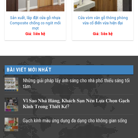
Sản xuất, lắp đặt cửa gỗ nhựa
Cửa vòm vân gỗ thông phòng
Composite chống co ngót mối
vừa cổ điển vừa hiện đại
mọt
Giá: liên hệ
Giá: liên hệ
BÀI VIẾT MỚI NHẤT
Những giải pháp lấy ánh sáng cho nhà phố thiếu sáng tối
tăm
Không
có
𝐕𝐢̀ 𝐒𝐚𝐨 𝐍𝐡𝐚̀ 𝐇𝐚̀𝐧𝐠, 𝐊𝐡𝐚́𝐜𝐡 𝐒𝐚̣𝐧 𝐍𝐞̂𝐧 𝐋𝐮̛̣𝐚 𝐂𝐡𝐨̣𝐧 𝐆𝐚̣𝐜𝐡
bình
luận
𝐊𝐢́𝐧𝐡 𝐓𝐫𝐨𝐧𝐠 𝐓𝐡𝐢𝐞̂́𝐭 𝐊𝐞̂́?
ở
Những
Không
giải
có
Gạch kính màu ứng dụng đa dạng cho không gian sống
pháp
bình
lấy
luận
Không
ánh
ở
có
sáng
𝐕𝐢̀
bình
cho
𝐒𝐚𝐨