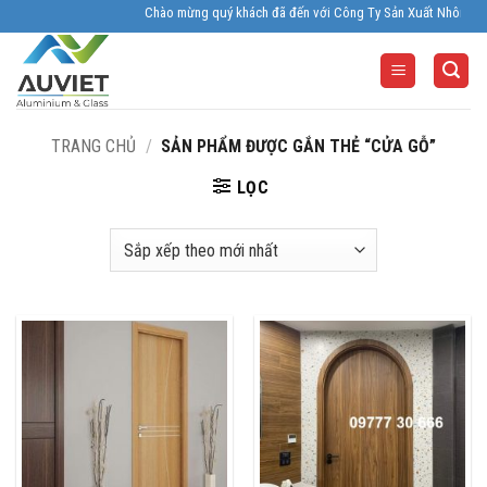
Skip
Chào mừng quý khách đã đến với Công Ty Sản Xuất Nhôm Kính Âu
to
content
TRANG CHỦ
/
SẢN PHẨM ĐƯỢC GẮN THẺ “CỬA GỖ”
LỌC