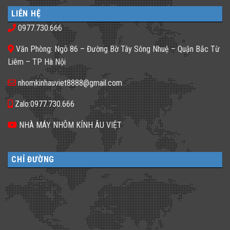
luận
nhà
𝐍𝐡𝐚̀
ở
phố
𝐇𝐚̀𝐧𝐠,
LIÊN HỆ
Gạch
thiếu
𝐊𝐡𝐚́𝐜𝐡
kính
sáng
𝐒𝐚̣𝐧
0977.730.666
màu
tối
𝐍𝐞̂𝐧
ứng
tăm
𝐋𝐮̛̣𝐚
dụng
𝐂𝐡𝐨̣𝐧
Văn Phòng: Ngõ 86 – Đường Bờ Tây Sông Nhuệ – Quận Bắc Từ
đa
𝐆𝐚̣𝐜𝐡
dạng
𝐊𝐢́𝐧𝐡
Liêm – TP Hà Nội
cho
𝐓𝐫𝐨𝐧𝐠
không
𝐓𝐡𝐢𝐞̂́𝐭
gian
𝐊𝐞̂́?
nhomkinhauviet8888@gmail.com
sống
Zalo:0977.730.666
NHÀ MÁY NHÔM KÍNH ÂU VIỆT
CHỈ ĐƯỜNG