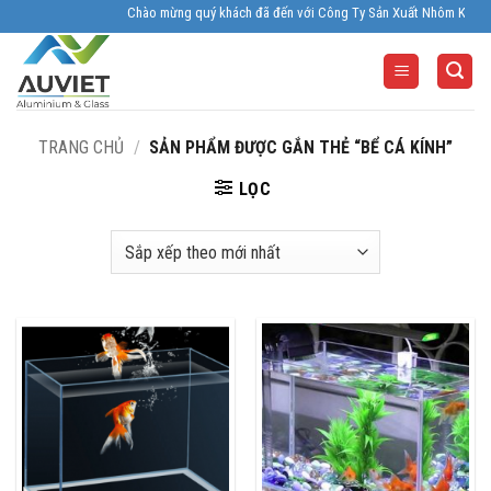
Skip
Chào mừng quý khách đã đến với Công Ty Sản Xuất Nhôm Kính Âu Viê
to
content
TRANG CHỦ
/
SẢN PHẨM ĐƯỢC GẮN THẺ “BỂ CÁ KÍNH”
LỌC