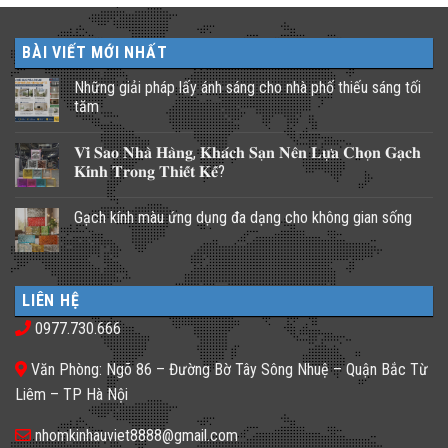
BÀI VIẾT MỚI NHẤT
Những giải pháp lấy ánh sáng cho nhà phố thiếu sáng tối
tăm
Không
có
𝐕𝐢̀ 𝐒𝐚𝐨 𝐍𝐡𝐚̀ 𝐇𝐚̀𝐧𝐠, 𝐊𝐡𝐚́𝐜𝐡 𝐒𝐚̣𝐧 𝐍𝐞̂𝐧 𝐋𝐮̛̣𝐚 𝐂𝐡𝐨̣𝐧 𝐆𝐚̣𝐜𝐡
bình
luận
𝐊𝐢́𝐧𝐡 𝐓𝐫𝐨𝐧𝐠 𝐓𝐡𝐢𝐞̂́𝐭 𝐊𝐞̂́?
ở
Những
Không
giải
có
Gạch kính màu ứng dụng đa dạng cho không gian sống
pháp
bình
lấy
luận
Không
ánh
ở
có
sáng
𝐕𝐢̀
bình
cho
𝐒𝐚𝐨
luận
nhà
𝐍𝐡𝐚̀
ở
phố
𝐇𝐚̀𝐧𝐠,
LIÊN HỆ
Gạch
thiếu
𝐊𝐡𝐚́𝐜𝐡
kính
sáng
𝐒𝐚̣𝐧
0977.730.666
màu
tối
𝐍𝐞̂𝐧
ứng
tăm
𝐋𝐮̛̣𝐚
dụng
𝐂𝐡𝐨̣𝐧
Văn Phòng: Ngõ 86 – Đường Bờ Tây Sông Nhuệ – Quận Bắc Từ
đa
𝐆𝐚̣𝐜𝐡
dạng
𝐊𝐢́𝐧𝐡
Liêm – TP Hà Nội
cho
𝐓𝐫𝐨𝐧𝐠
không
𝐓𝐡𝐢𝐞̂́𝐭
gian
𝐊𝐞̂́?
nhomkinhauviet8888@gmail.com
sống