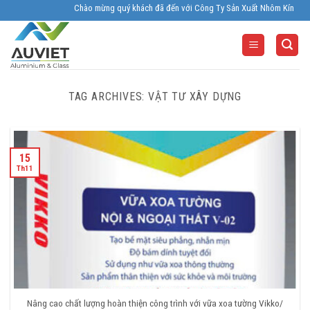
Skip
Chào mừng quý khách đã đến với Công Ty Sản Xuất Nhôm Kính Âu Viêt.
to
content
TAG ARCHIVES:
VẬT TƯ XÂY DỰNG
15
Th11
Nâng cao chất lượng hoàn thiện công trình với vữa xoa tường Vikko/