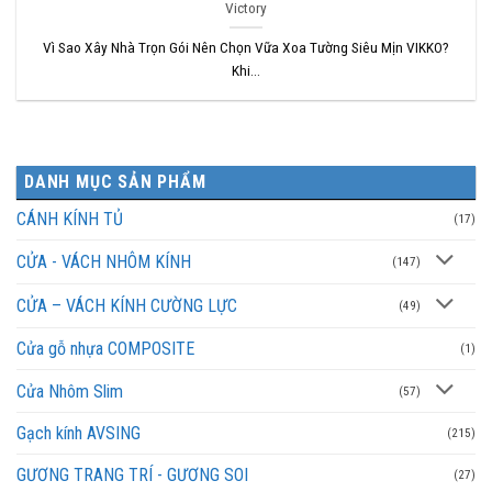
Victory
Vì Sao Xây Nhà Trọn Gói Nên Chọn Vữa Xoa Tường Siêu Mịn VIKKO?
Khi...
DANH MỤC SẢN PHẨM
CÁNH KÍNH TỦ
(17)
CỬA - VÁCH NHÔM KÍNH
(147)
CỬA – VÁCH KÍNH CƯỜNG LỰC
(49)
Cửa gỗ nhựa COMPOSITE
(1)
Cửa Nhôm Slim
(57)
Gạch kính AVSING
(215)
GƯƠNG TRANG TRÍ - GƯƠNG SOI
(27)