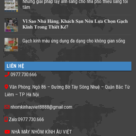
Những giải pháp lấy ánh sáng cho nhà phố thiếu sáng tối
tăm
Không
có
𝐕𝐢̀ 𝐒𝐚𝐨 𝐍𝐡𝐚̀ 𝐇𝐚̀𝐧𝐠, 𝐊𝐡𝐚́𝐜𝐡 𝐒𝐚̣𝐧 𝐍𝐞̂𝐧 𝐋𝐮̛̣𝐚 𝐂𝐡𝐨̣𝐧 𝐆𝐚̣𝐜𝐡
bình
luận
𝐊𝐢́𝐧𝐡 𝐓𝐫𝐨𝐧𝐠 𝐓𝐡𝐢𝐞̂́𝐭 𝐊𝐞̂́?
ở
Những
Không
giải
có
Gạch kính màu ứng dụng đa dạng cho không gian sống
pháp
bình
lấy
luận
Không
ánh
ở
có
sáng
𝐕𝐢̀
bình
cho
𝐒𝐚𝐨
luận
nhà
𝐍𝐡𝐚̀
ở
phố
𝐇𝐚̀𝐧𝐠,
LIÊN HỆ
Gạch
thiếu
𝐊𝐡𝐚́𝐜𝐡
kính
sáng
𝐒𝐚̣𝐧
0977.730.666
màu
tối
𝐍𝐞̂𝐧
ứng
tăm
𝐋𝐮̛̣𝐚
dụng
𝐂𝐡𝐨̣𝐧
Văn Phòng: Ngõ 86 – Đường Bờ Tây Sông Nhuệ – Quận Bắc Từ
đa
𝐆𝐚̣𝐜𝐡
dạng
𝐊𝐢́𝐧𝐡
Liêm – TP Hà Nội
cho
𝐓𝐫𝐨𝐧𝐠
không
𝐓𝐡𝐢𝐞̂́𝐭
gian
𝐊𝐞̂́?
nhomkinhauviet8888@gmail.com
sống
Zalo:0977.730.666
NHÀ MÁY NHÔM KÍNH ÂU VIỆT