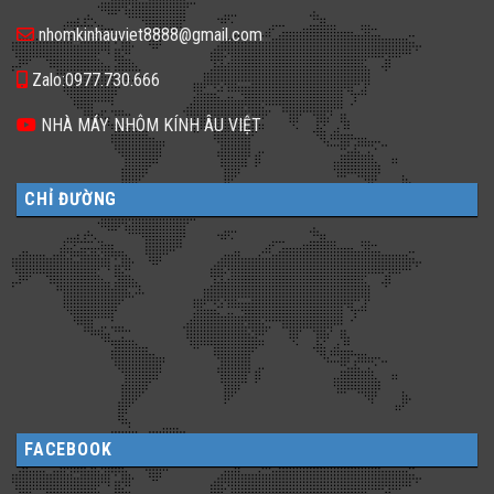
không
𝐓𝐡𝐢𝐞̂́𝐭
gian
𝐊𝐞̂́?
nhomkinhauviet8888@gmail.com
sống
Zalo:0977.730.666
NHÀ MÁY NHÔM KÍNH ÂU VIỆT
CHỈ ĐƯỜNG
FACEBOOK