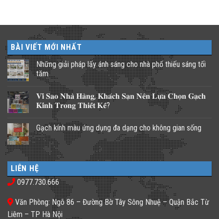
BÀI VIẾT MỚI NHẤT
Những giải pháp lấy ánh sáng cho nhà phố thiếu sáng tối
tăm
Không
có
𝐕𝐢̀ 𝐒𝐚𝐨 𝐍𝐡𝐚̀ 𝐇𝐚̀𝐧𝐠, 𝐊𝐡𝐚́𝐜𝐡 𝐒𝐚̣𝐧 𝐍𝐞̂𝐧 𝐋𝐮̛̣𝐚 𝐂𝐡𝐨̣𝐧 𝐆𝐚̣𝐜𝐡
bình
luận
𝐊𝐢́𝐧𝐡 𝐓𝐫𝐨𝐧𝐠 𝐓𝐡𝐢𝐞̂́𝐭 𝐊𝐞̂́?
ở
Những
Không
giải
có
Gạch kính màu ứng dụng đa dạng cho không gian sống
pháp
bình
lấy
luận
Không
ánh
ở
có
sáng
𝐕𝐢̀
bình
cho
𝐒𝐚𝐨
luận
nhà
𝐍𝐡𝐚̀
ở
phố
𝐇𝐚̀𝐧𝐠,
LIÊN HỆ
Gạch
thiếu
𝐊𝐡𝐚́𝐜𝐡
kính
sáng
𝐒𝐚̣𝐧
0977.730.666
màu
tối
𝐍𝐞̂𝐧
ứng
tăm
𝐋𝐮̛̣𝐚
dụng
𝐂𝐡𝐨̣𝐧
Văn Phòng: Ngõ 86 – Đường Bờ Tây Sông Nhuệ – Quận Bắc Từ
đa
𝐆𝐚̣𝐜𝐡
dạng
𝐊𝐢́𝐧𝐡
Liêm – TP Hà Nội
cho
𝐓𝐫𝐨𝐧𝐠