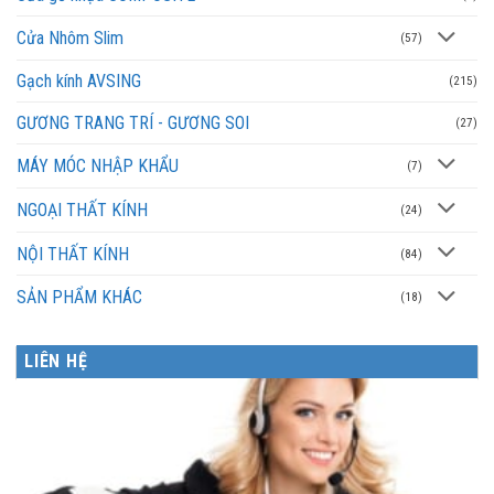
Cửa Nhôm Slim
(57)
Gạch kính AVSING
(215)
GƯƠNG TRANG TRÍ - GƯƠNG SOI
(27)
MÁY MÓC NHẬP KHẨU
(7)
NGOẠI THẤT KÍNH
(24)
NỘI THẤT KÍNH
(84)
SẢN PHẨM KHÁC
(18)
LIÊN HỆ