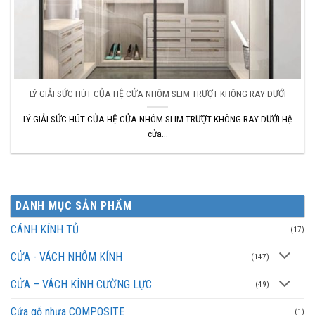
LÝ GIẢI SỨC HÚT CỦA HỆ CỬA NHÔM SLIM TRƯỢT KHÔNG RAY DƯỚI
LÝ GIẢI SỨC HÚT CỦA HỆ CỬA NHÔM SLIM TRƯỢT KHÔNG RAY DƯỚI Hệ
cửa...
DANH MỤC SẢN PHẨM
CÁNH KÍNH TỦ
(17)
CỬA - VÁCH NHÔM KÍNH
(147)
CỬA – VÁCH KÍNH CƯỜNG LỰC
(49)
Cửa gỗ nhựa COMPOSITE
(1)