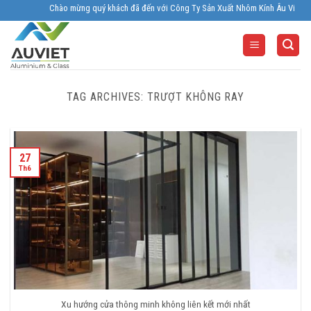
Skip
Chào mừng quý khách đã đến với Công Ty Sản Xuất Nhôm Kính Âu Viêt. Nhà Sản 
to
content
TAG ARCHIVES:
TRƯỢT KHÔNG RAY
27
Th6
Xu hướng cửa thông minh không liên kết mới nhất