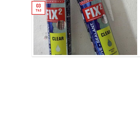
03
Th3