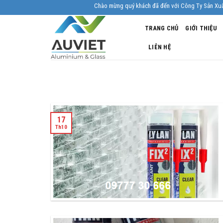
Skip
Chào mừng quý khách đã đến với Công Ty Sản Xuất Nhôm
to
TRANG CHỦ
GIỚI THIỆU
content
LIÊN HỆ
17
Th10