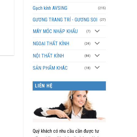
Gạch kính AVSING
(215)
GƯƠNG TRANG TRÍ - GƯƠNG SOI
(27)
MÁY MÓC NHẬP KHẨU
.
(7)
NGOẠI THẤT KÍNH
(24)
NỘI THẤT KÍNH
(84)
SẢN PHẨM KHÁC
(18)
LIÊN HỆ
Quý khách có nhu cầu cần được tư