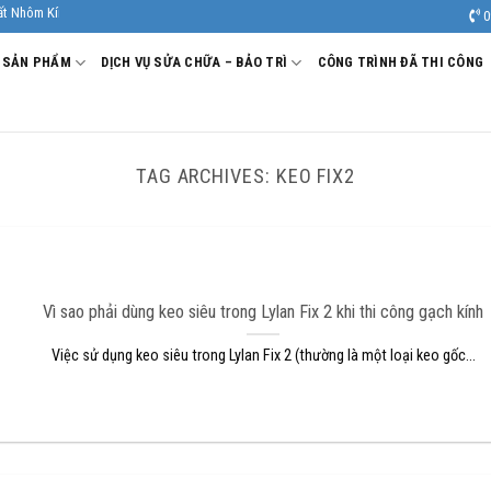
 Kính Âu Viêt. Nhà Sản xuất - Thi công Nhôm kính uy tín, chất lượng.
0
SẢN PHẨM
DỊCH VỤ SỬA CHỮA – BẢO TRÌ
CÔNG TRÌNH ĐÃ THI CÔNG
TAG ARCHIVES:
KEO FIX2
Vì sao phải dùng keo siêu trong Lylan Fix 2 khi thi công gạch kính
Việc sử dụng keo siêu trong Lylan Fix 2 (thường là một loại keo gốc...