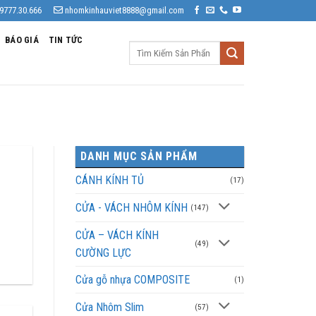
9777.30.666
nhomkinhauviet8888@gmail.com
BÁO GIÁ
TIN TỨC
Tìm
kiếm:
DANH MỤC SẢN PHẨM
CÁNH KÍNH TỦ
(17)
CỬA - VÁCH NHÔM KÍNH
(147)
CỬA – VÁCH KÍNH
(49)
CƯỜNG LỰC
Cửa gỗ nhựa COMPOSITE
(1)
Cửa Nhôm Slim
(57)