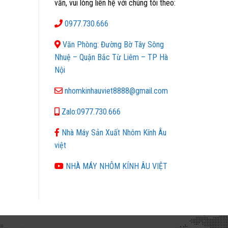
vấn, vui lòng liên hệ với chúng tôi theo:
0977.730.666
Văn Phòng: Đường Bờ Tây Sông
Nhuệ – Quận Bắc Từ Liêm – TP Hà
Nội
nhomkinhauviet8888@gmail.com
Zalo:0977.730.666
Nhà Máy Sản Xuất Nhôm Kính Âu
việt
NHÀ MÁY NHÔM KÍNH ÂU VIỆT