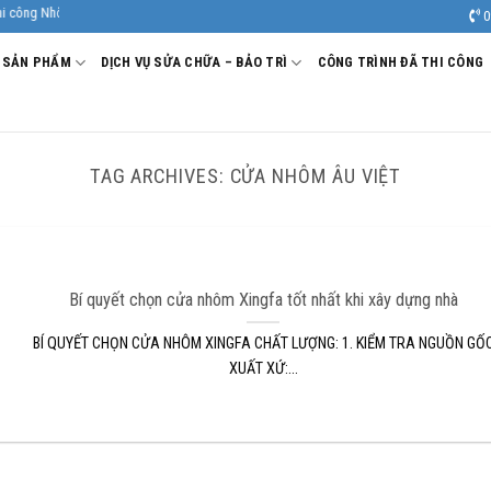
g Nhôm kính uy tín, chất lượng.
0
SẢN PHẨM
DỊCH VỤ SỬA CHỮA – BẢO TRÌ
CÔNG TRÌNH ĐÃ THI CÔNG
TAG ARCHIVES:
CỬA NHÔM ÂU VIỆT
Bí quyết chọn cửa nhôm Xingfa tốt nhất khi xây dựng nhà
BÍ QUYẾT CHỌN CỬA NHÔM XINGFA CHẤT LƯỢNG: 1. KIỂM TRA NGUỒN GỐ
XUẤT XỨ:...