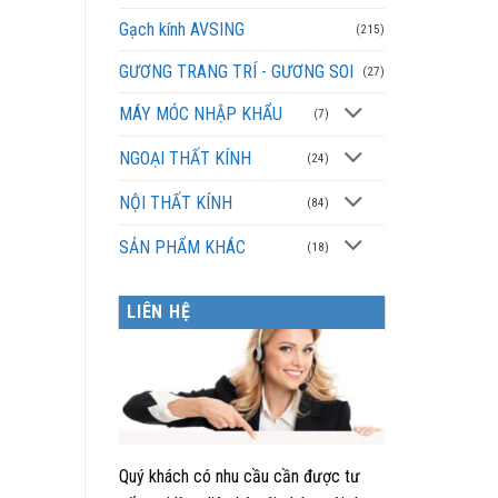
Gạch kính AVSING
(215)
GƯƠNG TRANG TRÍ - GƯƠNG SOI
(27)
MÁY MÓC NHẬP KHẨU
(7)
NGOẠI THẤT KÍNH
(24)
NỘI THẤT KÍNH
(84)
SẢN PHẨM KHÁC
(18)
LIÊN HỆ
Quý khách có nhu cầu cần được tư