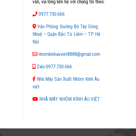
vấn, vui lòng liên hệ với chúng tôi theo:
0977.730.666
Văn Phòng: Đường Bờ Tây Sông
Nhuệ – Quận Bắc Từ Liêm – TP Hà
Nội
nhomkinhauviet8888@gmail.com
Zalo:0977.730.666
Nhà Máy Sản Xuất Nhôm Kính Âu
việt
NHÀ MÁY NHÔM KÍNH ÂU VIỆT