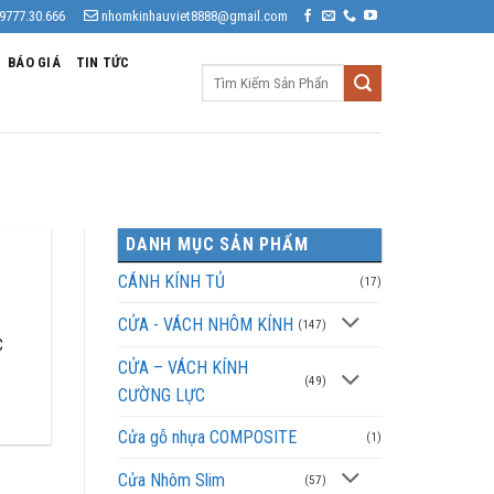
9777.30.666
nhomkinhauviet8888@gmail.com
BÁO GIÁ
TIN TỨC
Tìm
kiếm:
DANH MỤC SẢN PHẨM
CÁNH KÍNH TỦ
(17)
CỬA - VÁCH NHÔM KÍNH
(147)
C
CỬA – VÁCH KÍNH
(49)
CƯỜNG LỰC
Cửa gỗ nhựa COMPOSITE
(1)
Cửa Nhôm Slim
(57)